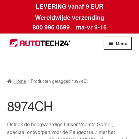
LEVERING vanaf 9 EUR
Wereldwijde verzending
800 996 0699
ma-vr 9-16
Ga
Ga
Menu
door
naar
naar
de
Home
navigatie
inhoud
Afdruk
Home
Producten getagged “8974CH”
Algemene voorwaarden
8974CH
Betalingen
Ontdek de hoogwaardige Linker Voorste Gordel,
Contact
speciaal ontworpen voor de Peugeot 607 met het