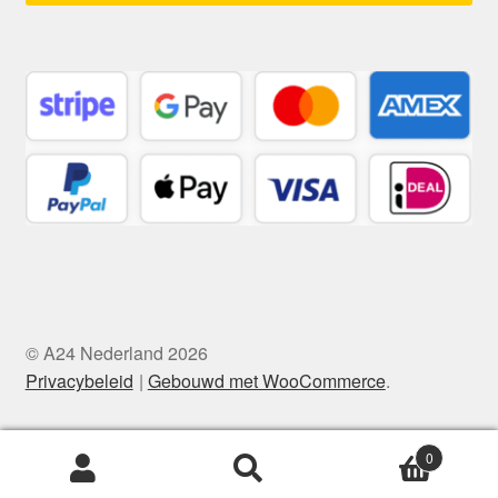
© A24 Nederland 2026
Privacybeleid
Gebouwd met WooCommerce
.
0
Zoeken
Zoeken
naar: