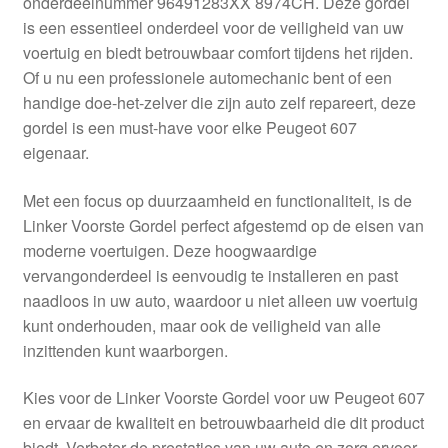
onderdeelnummer 96491283XX 8974CH. Deze gordel
Kassa
is een essentieel onderdeel voor de veiligheid van uw
voertuig en biedt betrouwbaar comfort tijdens het rijden.
Klachten
Of u nu een professionele automechanic bent of een
handige doe-het-zelver die zijn auto zelf repareert, deze
Klachtenprocedure
gordel is een must-have voor elke Peugeot 607
eigenaar.
Levering
Met een focus op duurzaamheid en functionaliteit, is de
Mijn account
Linker Voorste Gordel perfect afgestemd op de eisen van
moderne voertuigen. Deze hoogwaardige
vervangonderdeel is eenvoudig te installeren en past
Over ons
naadloos in uw auto, waardoor u niet alleen uw voertuig
kunt onderhouden, maar ook de veiligheid van alle
Privacybeleid
inzittenden kunt waarborgen.
Wereldwijde verzending
Kies voor de Linker Voorste Gordel voor uw Peugeot 607
en ervaar de kwaliteit en betrouwbaarheid die dit product
Winkelwagen
biedt. Verbeter de prestaties van uw auto en zorg ervoor