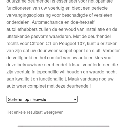
duurzame deurhendel is essentieel voor het optimale
Kassa
functioneren van uw voertuig en biedt een perfecte
vervangingsoplossing voor beschadigde of versleten
Klachten
onderdelen. Automechanica en doe-het-zelf
autoliefhebbers zullen de eenvoud van installatie en de
Klachtenprocedure
uitstekende pasvorm waarderen. Met de deurhendel
rechts voor Citroën C1 en Peugeot 107, kunt u er zeker
Levering
van zijn dat uw deur weer soepel opent en sluit. Verbeter
de veiligheid en het comfort van uw auto en kies voor
Mijn account
deze betrouwbare deurhendel. Ideaal voor iedereen die
zijn voertuig in topconditie wil houden en waarde hecht
aan kwaliteit en functionaliteit. Maak vandaag nog uw
Over ons
auto weer compleet met deze deurhendel!
Privacybeleid
Wereldwijde verzending
Het enkele resultaat weergeven
Winkelwagen