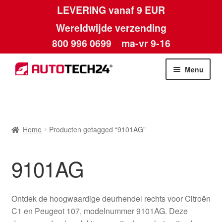
LEVERING vanaf 9 EUR
Wereldwijde verzending
800 996 0699
ma-vr 9-16
Ga
Ga
Menu
door
naar
naar
de
Home
navigatie
inhoud
Afdruk
Home
Producten getagged “9101AG”
Algemene voorwaarden
9101AG
Betalingen
Ontdek de hoogwaardige deurhendel rechts voor Citroën
Contact
C1 en Peugeot 107, modelnummer 9101AG. Deze