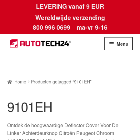
LEVERING vanaf 9 EUR
Wereldwijde verzending
800 996 0699
ma-vr 9-16
Ga
Ga
Menu
door
naar
naar
de
Home
navigatie
inhoud
Afdruk
Home
Producten getagged “9101EH”
Algemene voorwaarden
9101EH
Betalingen
Ontdek de hoogwaardige Deflector Cover Voor De
Contact
Linker Achterdeurknop Citroën Peugeot Chroom