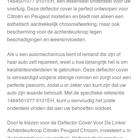
1484501077 9101EH, een essentieel onderdeel voor uw
Kassa
voertuig. Deze deflector cover is perfect ontworpen voor
Citroën en Peugeot modellen en biedt niet alleen een
Klachten
esthetisch aantrekkelijk chroomafwerking, maar ook
bescherming voor de achterdeurknop tegen
Klachtenprocedure
beschadigingen en weersinvloeden.
Levering
Als u een automechanicus bent of iemand die zijn of
haar auto zelf repareert, weet u hoe belangrijk het is om
Mijn account
kwaliteitsonderdelen te gebruiken. Deze deflector cover
is vervaardigd volgens strenge normen en zorgt voor een
perfecte pasvorm, zodat u er zeker van kunt zijn dat uw
Over ons
auto zijn waarde behoudt. Met de specifieke referentie
1484501077 9101EH, kunt u eenvoudig het juiste
Privacybeleid
onderdeel vinden dat aan uw behoeften voldoet.
Wereldwijde verzending
Door te kiezen voor de Deflector Cover Voor De Linker
Achterdeurknop Citroën Peugeot Chroom, investeert u in
Winkelwagen
de toekomst van uw voertuig. Verhoog de levensduur