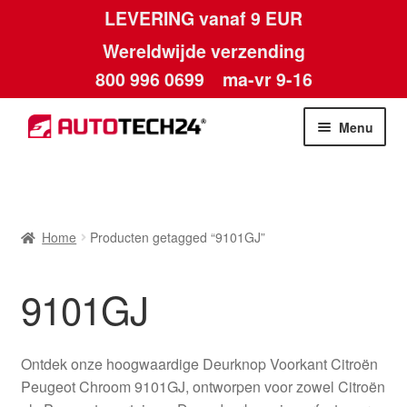
LEVERING vanaf 9 EUR
Wereldwijde verzending
800 996 0699
ma-vr 9-16
Ga
Ga
Menu
door
naar
naar
de
Home
navigatie
inhoud
Afdruk
Home
Producten getagged “9101GJ”
Algemene voorwaarden
9101GJ
Betalingen
Ontdek onze hoogwaardige Deurknop Voorkant Citroën
Contact
Peugeot Chroom 9101GJ, ontworpen voor zowel Citroën