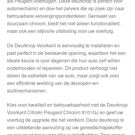
als Peugeot voertuigen. Deze deurknop is perfect voor
Kassa
automechanici en doe-het-zelvers die op zoek zijn naar
betrouwbare vervangingsonderdelen. Gemaakt van
Klachten
duurzaam chroom, biedt het niet alleen functionaliteit,
maar ook een stijlvolle uitstraling voor uw voertuig.
Klachtenprocedure
De Deurknop Voorkant is eenvoudig te installeren en
Levering
past perfect in de bestaande opening, waardoor het een
ideale keuze is voor degenen die hun auto zelf willen
Mijn account
onderhouden of repareren. Dit product verhoogt niet
alleen de esthetiek van uw auto, maar zorgt ook voor
een efficiënte werking van de deuropen-en-
Over ons
sluitmechanismen.
Privacybeleid
Kies voor kwaliteit en betrouwbaarheid met de Deurknop
Voorkant Citroën Peugeot Chroom 9101GJ en geef uw
Wereldwijde verzending
voertuig de upgrade die het verdient. Deze deurknop is
een uitstekende aanvulling op uw gereedschapskoffer
Winkelwagen
en een must-have voor elke autoliefhebber. Zorg ervoor