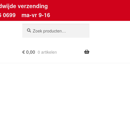
dwijde verzending
6 0699
ma-vr 9-16
Zoeken
Zoeken
naar:
€
0,00
0 artikelen
ount