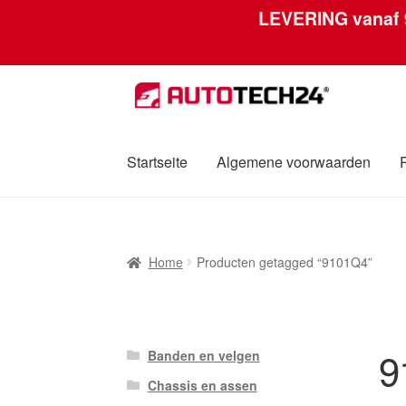
LEVERING vanaf
Ga
Ga
door
naar
naar
de
navigatie
inhoud
Startseite
Algemene voorwaarden
Home
Afdruk
Algemene voorwaarden
Betali
Home
Producten getagged “9101Q4”
Over ons
Privacybeleid
Wereldwijde verzen
9
Banden en velgen
Chassis en assen