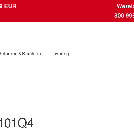
 9 EUR
Werel
800 99
Retouren & Klachten
Levering
ngen
Contact
Kassa
Klachten
Klachtenprocedure
Levering
Mijn acc
ding
Winkelwagen
101Q4