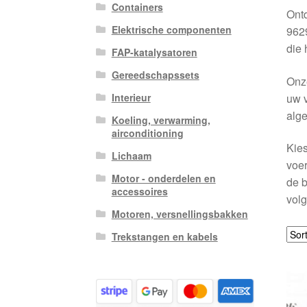
Containers
Ontd
Elektrische componenten
9629
die 
FAP-katalysatoren
Gereedschapssets
Onze
uw v
Interieur
alge
Koeling, verwarming,
airconditioning
Kies
Lichaam
voer
Motor - onderdelen en
de b
accessoires
volg
Motoren, versnellingsbakken
Trekstangen en kabels