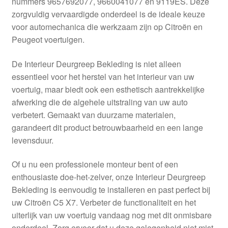
nummers 9657692077, 9660041077 en 9119ES. Deze
Kassa
zorgvuldig vervaardigde onderdeel is de ideale keuze
voor automechanica die werkzaam zijn op Citroën en
Klachten
Peugeot voertuigen.
Klachtenprocedure
De Interieur Deurgreep Bekleding is niet alleen
essentieel voor het herstel van het interieur van uw
Levering
voertuig, maar biedt ook een esthetisch aantrekkelijke
afwerking die de algehele uitstraling van uw auto
Mijn account
verbetert. Gemaakt van duurzame materialen,
garandeert dit product betrouwbaarheid en een lange
levensduur.
Over ons
Of u nu een professionele monteur bent of een
Privacybeleid
enthousiaste doe-het-zelver, onze Interieur Deurgreep
Bekleding is eenvoudig te installeren en past perfect bij
Wereldwijde verzending
uw Citroën C5 X7. Verbeter de functionaliteit en het
uiterlijk van uw voertuig vandaag nog met dit onmisbare
Winkelwagen
onderdeel. Zorg ervoor dat u deze gelegenheid niet mist