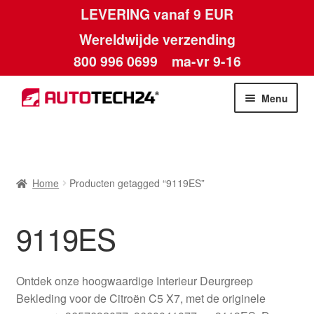
LEVERING vanaf 9 EUR
Wereldwijde verzending
800 996 0699
ma-vr 9-16
Ga
Ga
Menu
door
naar
naar
de
Home
navigatie
inhoud
Afdruk
Home
Producten getagged “9119ES”
Algemene voorwaarden
9119ES
Betalingen
Ontdek onze hoogwaardige Interieur Deurgreep
Contact
Bekleding voor de Citroën C5 X7, met de originele