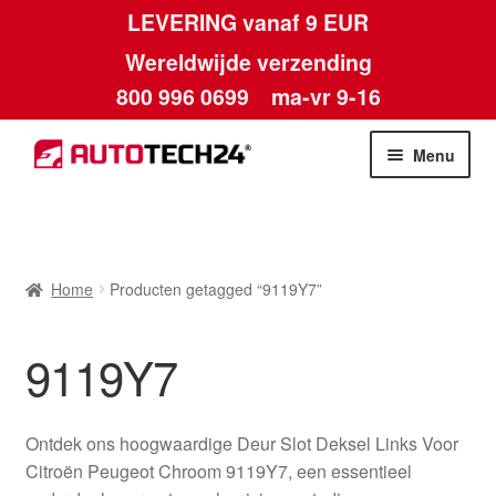
LEVERING vanaf 9 EUR
Wereldwijde verzending
800 996 0699
ma-vr 9-16
Ga
Ga
Menu
door
naar
naar
de
Home
navigatie
inhoud
Afdruk
Home
Producten getagged “9119Y7”
Algemene voorwaarden
9119Y7
Betalingen
Ontdek ons hoogwaardige Deur Slot Deksel Links Voor
Contact
Citroën Peugeot Chroom 9119Y7, een essentieel