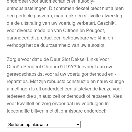
onderdeel voor automechanici en autodiy-
Kassa
enthousiastelingen. Dit chromen deksel biedt niet alleen
een perfecte pasvorm, maar ook een stijlvolle afwerking
Klachten
die de uitstraling van uw voertuig verbetert. Geschikt
voor diverse modellen van Citroën en Peugeot,
Klachtenprocedure
garandeert dit product een betrouwbare werking en
verhoogt het de duurzaamheid van uw autoslot.
Levering
Zorg ervoor dat u de Deur Slot Deksel Links Voor
Mijn account
Citroën Peugeot Chroom 9119Y7 toevoegt aan uw
gereedschapskist voor al uw voertuigonderhoud en -
reparaties. Met zijn robuuste constructie en nauwkeurige
Over ons
afmetingen is dit onderdeel een uitstekende keuze voor
iedereen die zijn auto zelf onderhoudt of repareert. Kies
Privacybeleid
voor kwaliteit en zorg ervoor dat uw voertuigen in
topconditie blijven met dit onmisbare onderdeel!
Wereldwijde verzending
Winkelwagen