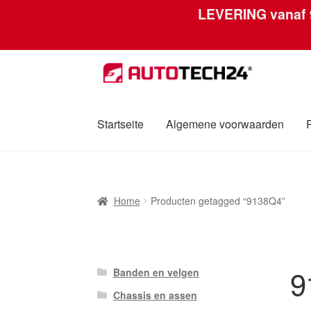
LEVERING vanaf
Ga
Ga
door
naar
naar
de
navigatie
inhoud
Startseite
Algemene voorwaarden
Home
Afdruk
Algemene voorwaarden
Betali
Home
Producten getagged “9138Q4”
Over ons
Privacybeleid
Wereldwijde verzen
9
Banden en velgen
Chassis en assen