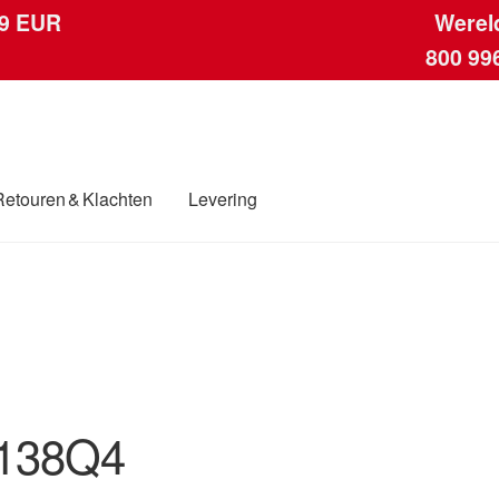
 9 EUR
Werel
800 99
Retouren & Klachten
Levering
ngen
Contact
Kassa
Klachten
Klachtenprocedure
Levering
Mijn acc
ding
Winkelwagen
138Q4