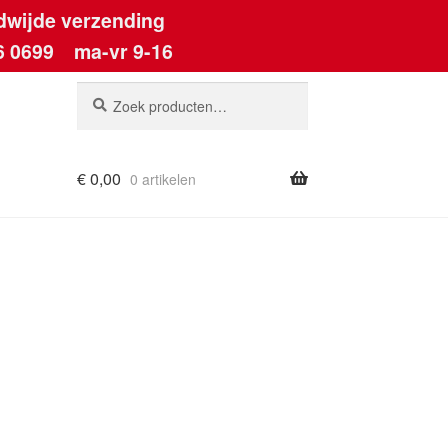
dwijde verzending
6 0699
ma-vr 9-16
Zoeken
Zoeken
naar:
€
0,00
0 artikelen
ount