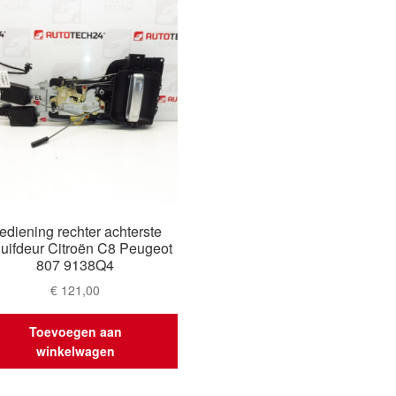
ediening rechter achterste
uifdeur Citroën C8 Peugeot
807 9138Q4
€
121,00
Toevoegen aan
winkelwagen