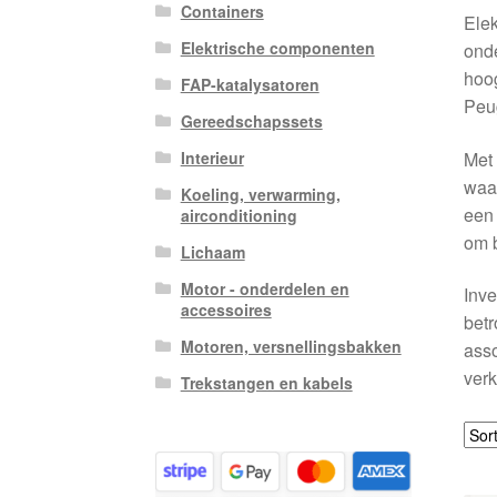
Containers
Elek
Elektrische componenten
onde
hoog
FAP-katalysatoren
Peug
Gereedschapssets
Met 
Interieur
waar
Koeling, verwarming,
een 
airconditioning
om b
Lichaam
Motor - onderdelen en
Inve
accessoires
betr
Motoren, versnellingsbakken
asso
verk
Trekstangen en kabels