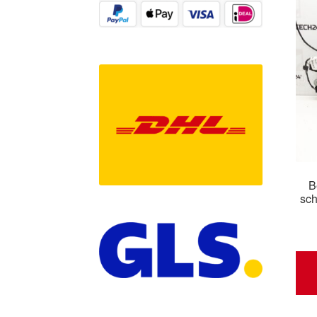
B
sch