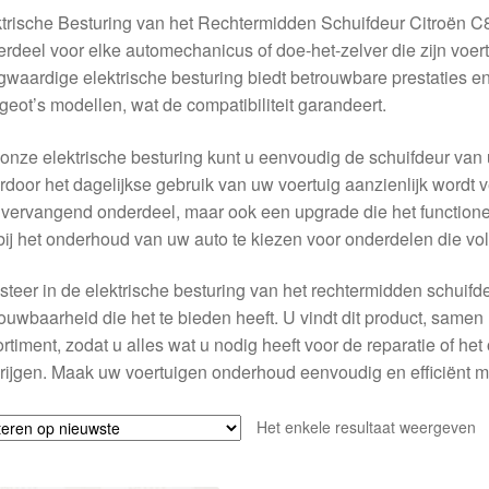
trische Besturing van het Rechtermidden Schuifdeur Citroën C
rdeel voor elke automechanicus of doe-het-zelver die zijn voert
waardige elektrische besturing biedt betrouwbare prestaties en
eot’s modellen, wat de compatibiliteit garandeert.
onze elektrische besturing kunt u eenvoudig de schuifdeur van
door het dagelijkse gebruik van uw voertuig aanzienlijk wordt ve
vervangend onderdeel, maar ook een upgrade die het functionere
ij het onderhoud van uw auto te kiezen voor onderdelen die vo
steer in de elektrische besturing van het rechtermidden schuifd
ouwbaarheid die het te bieden heeft. U vindt dit product, samen m
rtiment, zodat u alles wat u nodig heeft voor de reparatie of he
rijgen. Maak uw voertuigen onderhoud eenvoudig en efficiënt 
Het enkele resultaat weergeven