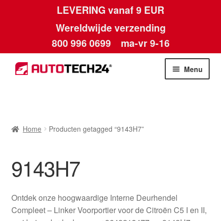
LEVERING vanaf 9 EUR
Wereldwijde verzending
800 996 0699
ma-vr 9-16
Ga
Ga
Menu
door
naar
naar
de
Home
navigatie
inhoud
Afdruk
Home
Producten getagged “9143H7”
Algemene voorwaarden
9143H7
Betalingen
Ontdek onze hoogwaardige Interne Deurhendel
Contact
Compleet – Linker Voorportier voor de Citroën C5 I en II,