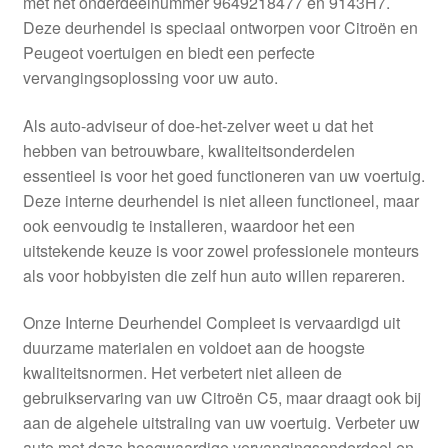
met het onderdeelnummer 9649218477 en 9143H7.
Kassa
Deze deurhendel is speciaal ontworpen voor Citroën en
Peugeot voertuigen en biedt een perfecte
Klachten
vervangingsoplossing voor uw auto.
Klachtenprocedure
Als auto-adviseur of doe-het-zelver weet u dat het
hebben van betrouwbare, kwaliteitsonderdelen
Levering
essentieel is voor het goed functioneren van uw voertuig.
Deze interne deurhendel is niet alleen functioneel, maar
Mijn account
ook eenvoudig te installeren, waardoor het een
uitstekende keuze is voor zowel professionele monteurs
als voor hobbyisten die zelf hun auto willen repareren.
Over ons
Onze Interne Deurhendel Compleet is vervaardigd uit
Privacybeleid
duurzame materialen en voldoet aan de hoogste
kwaliteitsnormen. Het verbetert niet alleen de
Wereldwijde verzending
gebruikservaring van uw Citroën C5, maar draagt ook bij
aan de algehele uitstraling van uw voertuig. Verbeter uw
Winkelwagen
auto met deze hoogwaardige vervangingsonderdeel en