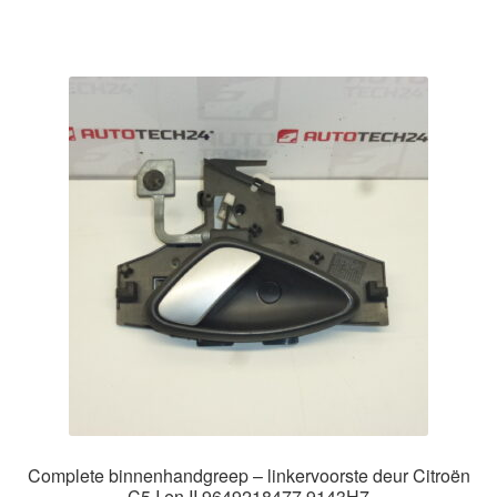
Complete binnenhandgreep – linkervoorste deur Citroën
C5 I en II 9649218477 9143H7