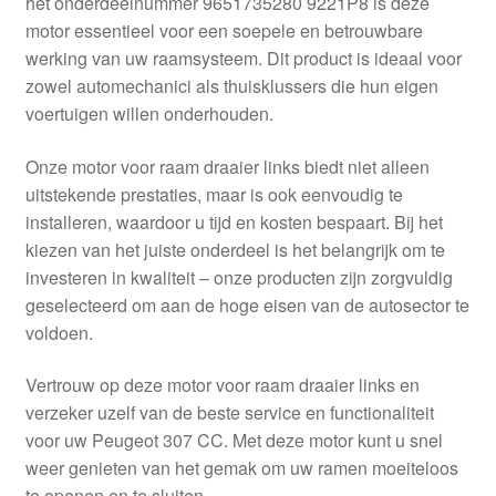
het onderdeelnummer 9651735280 9221P8 is deze
Kassa
motor essentieel voor een soepele en betrouwbare
werking van uw raamsysteem. Dit product is ideaal voor
Klachten
zowel automechanici als thuisklussers die hun eigen
voertuigen willen onderhouden.
Klachtenprocedure
Onze motor voor raam draaier links biedt niet alleen
Levering
uitstekende prestaties, maar is ook eenvoudig te
installeren, waardoor u tijd en kosten bespaart. Bij het
Mijn account
kiezen van het juiste onderdeel is het belangrijk om te
investeren in kwaliteit – onze producten zijn zorgvuldig
geselecteerd om aan de hoge eisen van de autosector te
Over ons
voldoen.
Privacybeleid
Vertrouw op deze motor voor raam draaier links en
verzeker uzelf van de beste service en functionaliteit
Wereldwijde verzending
voor uw Peugeot 307 CC. Met deze motor kunt u snel
weer genieten van het gemak om uw ramen moeiteloos
Winkelwagen
te openen en te sluiten.