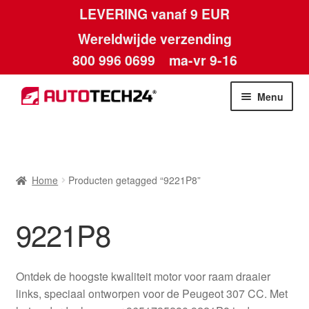
LEVERING vanaf 9 EUR
Wereldwijde verzending
800 996 0699
ma-vr 9-16
Ga
Ga
Menu
door
naar
naar
de
Home
navigatie
inhoud
Afdruk
Home
Producten getagged “9221P8”
Algemene voorwaarden
9221P8
Betalingen
Ontdek de hoogste kwaliteit motor voor raam draaier
Contact
links, speciaal ontworpen voor de Peugeot 307 CC. Met