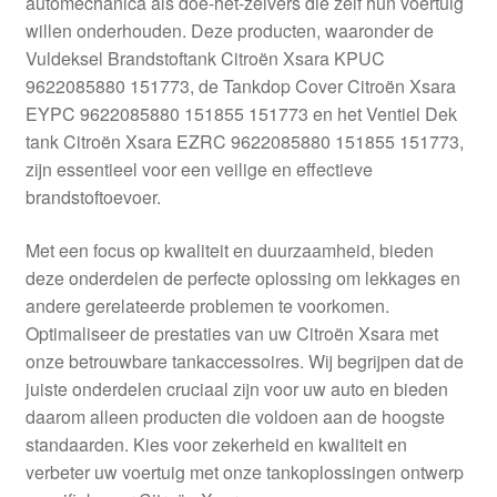
automechanica als doe-het-zelvers die zelf hun voertuig
Kassa
willen onderhouden. Deze producten, waaronder de
Vuldeksel Brandstoftank Citroën Xsara KPUC
Klachten
9622085880 151773, de Tankdop Cover Citroën Xsara
EYPC 9622085880 151855 151773 en het Ventiel Dek
Klachtenprocedure
tank Citroën Xsara EZRC 9622085880 151855 151773,
zijn essentieel voor een veilige en effectieve
Levering
brandstoftoevoer.
Mijn account
Met een focus op kwaliteit en duurzaamheid, bieden
deze onderdelen de perfecte oplossing om lekkages en
andere gerelateerde problemen te voorkomen.
Over ons
Optimaliseer de prestaties van uw Citroën Xsara met
onze betrouwbare tankaccessoires. Wij begrijpen dat de
Privacybeleid
juiste onderdelen cruciaal zijn voor uw auto en bieden
daarom alleen producten die voldoen aan de hoogste
Wereldwijde verzending
standaarden. Kies voor zekerheid en kwaliteit en
verbeter uw voertuig met onze tankoplossingen ontwerp
Winkelwagen