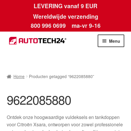
LEVERING vanaf 9 EUR
Wereldwijde verzending
800 996 0699
ma-vr 9-16
Ga
Ga
Menu
door
naar
naar
de
Home
navigatie
inhoud
Afdruk
Home
Producten getagged “9622085880”
Algemene voorwaarden
9622085880
Betalingen
Ontdek onze hoogwaardige vuldeksels en tankdoppen
Contact
voor Citroën Xsara, ontworpen voor zowel professionele