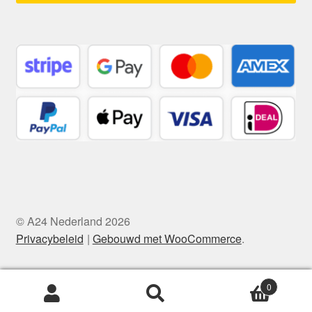
© A24 Nederland 2026
Privacybeleid
Gebouwd met WooCommerce
.
0
Zoeken
Zoeken
naar: