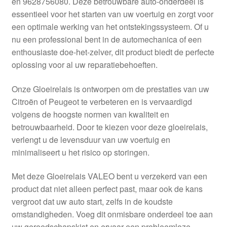
en 9628756080. Deze betrouwbare auto-onderdeel is
Kassa
essentieel voor het starten van uw voertuig en zorgt voor
een optimale werking van het ontstekingssysteem. Of u
Klachten
nu een professional bent in de automechanica of een
enthousiaste doe-het-zelver, dit product biedt de perfecte
Klachtenprocedure
oplossing voor al uw reparatiebehoeften.
Levering
Onze Gloeirelais is ontworpen om de prestaties van uw
Citroën of Peugeot te verbeteren en is vervaardigd
Mijn account
volgens de hoogste normen van kwaliteit en
betrouwbaarheid. Door te kiezen voor deze gloeirelais,
verlengt u de levensduur van uw voertuig en
Over ons
minimaliseert u het risico op storingen.
Privacybeleid
Met deze Gloeirelais VALEO bent u verzekerd van een
product dat niet alleen perfect past, maar ook de kans
Wereldwijde verzending
vergroot dat uw auto start, zelfs in de koudste
omstandigheden. Voeg dit onmisbare onderdeel toe aan
Winkelwagen
uw gereedschapskist en ervaar een probleemloze