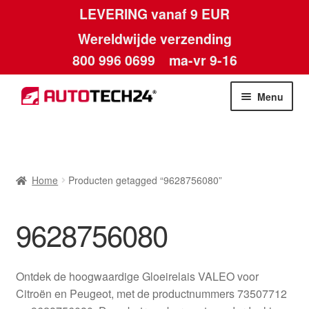
LEVERING vanaf 9 EUR
Wereldwijde verzending
800 996 0699
ma-vr 9-16
Ga
Ga
Menu
door
naar
naar
de
Home
navigatie
inhoud
Afdruk
Home
Producten getagged “9628756080”
Algemene voorwaarden
9628756080
Betalingen
Ontdek de hoogwaardige Gloeirelais VALEO voor
Contact
Citroën en Peugeot, met de productnummers 73507712