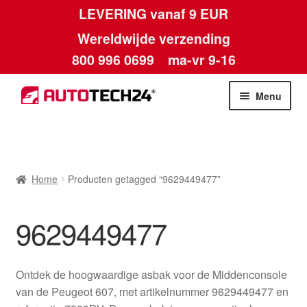
LEVERING vanaf 9 EUR
Wereldwijde verzending
800 996 0699
ma-vr 9-16
Ga
Ga
Menu
door
naar
naar
de
Home
navigatie
inhoud
Afdruk
Home
Producten getagged “9629449477”
Algemene voorwaarden
9629449477
Betalingen
Ontdek de hoogwaardige asbak voor de Middenconsole
Contact
van de Peugeot 607, met artikelnummer 9629449477 en