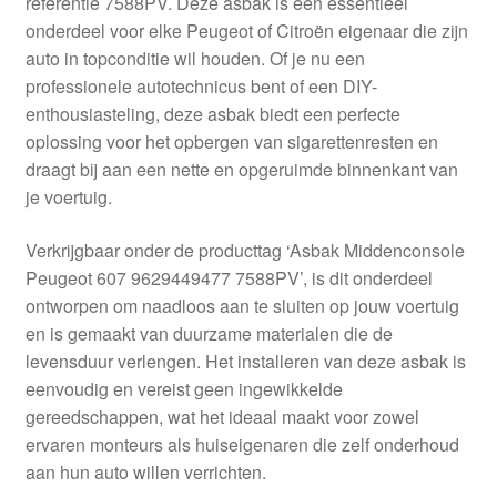
referentie 7588PV. Deze asbak is een essentieel
Kassa
onderdeel voor elke Peugeot of Citroën eigenaar die zijn
auto in topconditie wil houden. Of je nu een
Klachten
professionele autotechnicus bent of een DIY-
enthousiasteling, deze asbak biedt een perfecte
Klachtenprocedure
oplossing voor het opbergen van sigarettenresten en
draagt bij aan een nette en opgeruimde binnenkant van
Levering
je voertuig.
Mijn account
Verkrijgbaar onder de producttag ‘Asbak Middenconsole
Peugeot 607 9629449477 7588PV’, is dit onderdeel
ontworpen om naadloos aan te sluiten op jouw voertuig
Over ons
en is gemaakt van duurzame materialen die de
levensduur verlengen. Het installeren van deze asbak is
Privacybeleid
eenvoudig en vereist geen ingewikkelde
gereedschappen, wat het ideaal maakt voor zowel
Wereldwijde verzending
ervaren monteurs als huiseigenaren die zelf onderhoud
aan hun auto willen verrichten.
Winkelwagen