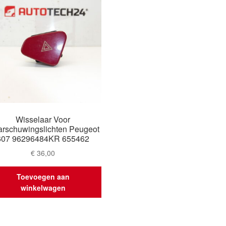
Wisselaar Voor
rschuwingslichten Peugeot
607 96296484KR 655462
€
36,00
Toevoegen aan
winkelwagen