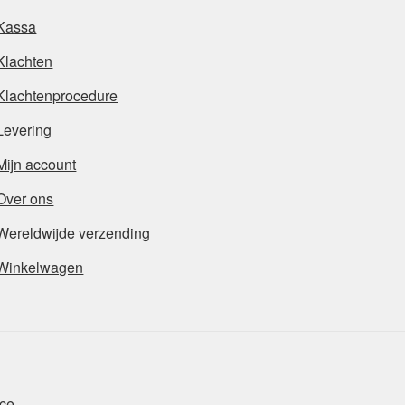
Kassa
Klachten
Klachtenprocedure
Levering
Mijn account
Over ons
Wereldwijde verzending
Winkelwagen
ce
.