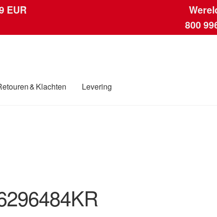
 9 EUR
Werel
800 99
Retouren & Klachten
Levering
ngen
Contact
Kassa
Klachten
Klachtenprocedure
Levering
Mijn acc
ding
Winkelwagen
6296484KR