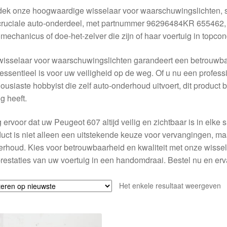
ek onze hoogwaardige wisselaar voor waarschuwingslichten, 
cruciale auto-onderdeel, met partnummer 96296484KR 655462, 
mechanicus of doe-het-zelver die zijn of haar voertuig in topcon
isselaar voor waarschuwingslichten garandeert een betrouwba
essentieel is voor uw veiligheid op de weg. Of u nu een profess
ousiaste hobbyist die zelf auto-onderhoud uitvoert, dit product 
g heeft.
 ervoor dat uw Peugeot 607 altijd veilig en zichtbaar is in elke s
uct is niet alleen een uitstekende keuze voor vervangingen, ma
rhoud. Kies voor betrouwbaarheid en kwaliteit met onze wisse
restaties van uw voertuig in een handomdraai. Bestel nu en erva
Het enkele resultaat weergeven