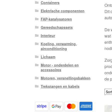
Containers
Ontd
Elektrische componenten
Dit 
auto
FAP-katalysatoren
Gereedschapssets
De w
wat 
Interieur
enth
Koeling, verwarming,
nodi
airconditioning
Lichaam
Zorg
Motor - onderdelen en
prod
accessoires
onde
Motoren, versnellingsbakken
de p
Trekstangen en kabels