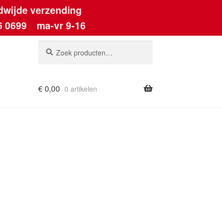
dwijde verzending
6 0699
ma-vr 9-16
Zoeken
Zoeken
naar:
€
0,00
0 artikelen
ount