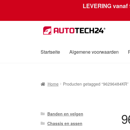
LEVERING vanaf
Ga
Ga
door
naar
naar
de
navigatie
inhoud
Startseite
Algemene voorwaarden
Home
Afdruk
Algemene voorwaarden
Betali
Home
Producten getagged “96296484KR”
Over ons
Privacybeleid
Wereldwijde verzen
9
Banden en velgen
Chassis en assen