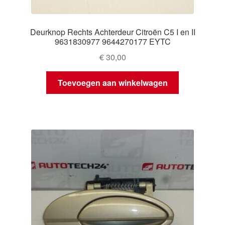
Deurknop Rechts Achterdeur Citroën C5 I en II
9631830977 9644270177 EYTC
€
30,00
Toevoegen aan winkelwagen