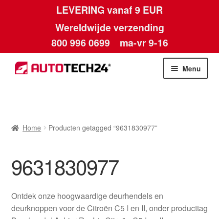
LEVERING vanaf 9 EUR
Wereldwijde verzending
800 996 0699
ma-vr 9-16
Ga
Ga
Menu
door
naar
naar
de
Home
navigatie
inhoud
Afdruk
Home
Producten getagged “9631830977”
Algemene voorwaarden
9631830977
Betalingen
Ontdek onze hoogwaardige deurhendels en
Contact
deurknoppen voor de Citroën C5 I en II, onder producttag