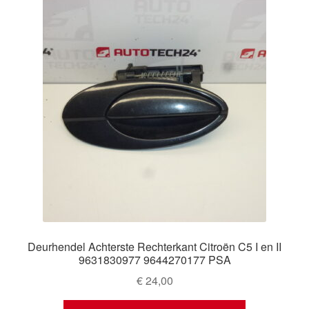
Deurhendel Achterste Rechterkant Citroën C5 I en II
9631830977 9644270177 PSA
€
24,00