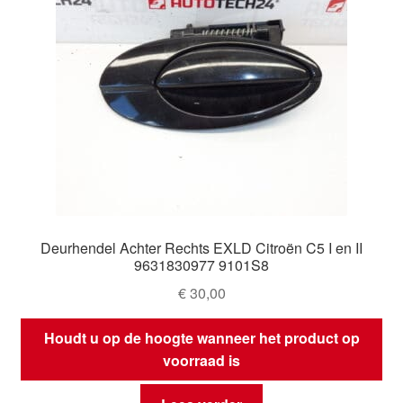
Deurhendel Achter Rechts EXLD Citroën C5 I en II
9631830977 9101S8
€
30,00
Houdt u op de hoogte wanneer het product op
voorraad is