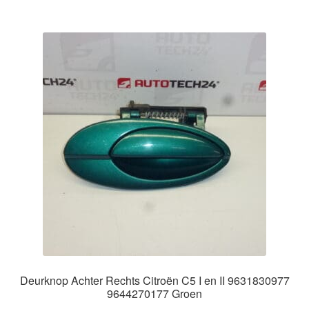
Deurknop Achter Rechts Citroën C5 I en II 9631830977
9644270177 Groen