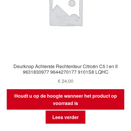
Deurknop Achterste Rechterdeur Citroën C5 I en II
9631830977 9644270177 9101S8 LQHC
€
24,00
Houdt u op de hoogte wanneer het product op
voorraad is
Lees verder