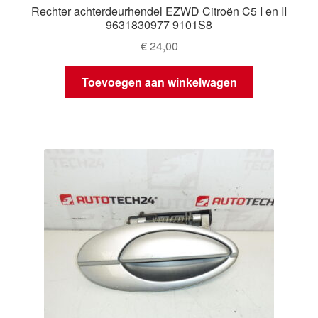
Rechter achterdeurhendel EZWD Citroën C5 I en II
9631830977 9101S8
€
24,00
Toevoegen aan winkelwagen