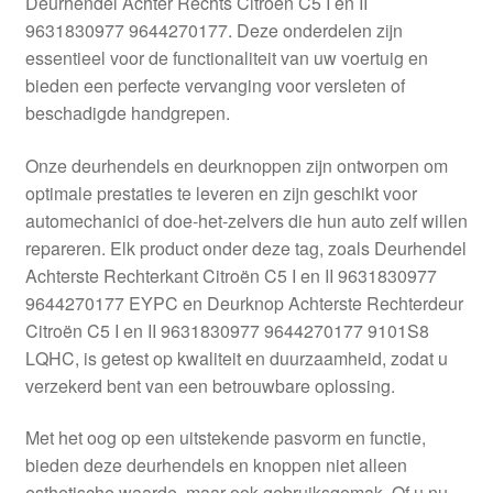
Deurhendel Achter Rechts Citroën C5 I en II
Kassa
9631830977 9644270177. Deze onderdelen zijn
essentieel voor de functionaliteit van uw voertuig en
Klachten
bieden een perfecte vervanging voor versleten of
beschadigde handgrepen.
Klachtenprocedure
Onze deurhendels en deurknoppen zijn ontworpen om
Levering
optimale prestaties te leveren en zijn geschikt voor
automechanici of doe-het-zelvers die hun auto zelf willen
Mijn account
repareren. Elk product onder deze tag, zoals Deurhendel
Achterste Rechterkant Citroën C5 I en II 9631830977
9644270177 EYPC en Deurknop Achterste Rechterdeur
Over ons
Citroën C5 I en II 9631830977 9644270177 9101S8
LQHC, is getest op kwaliteit en duurzaamheid, zodat u
Privacybeleid
verzekerd bent van een betrouwbare oplossing.
Wereldwijde verzending
Met het oog op een uitstekende pasvorm en functie,
bieden deze deurhendels en knoppen niet alleen
Winkelwagen
esthetische waarde, maar ook gebruiksgemak. Of u nu