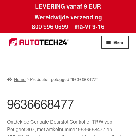
LEVERING vanaf 9 EUR
Wereldwijde verzending
800 996 0699
ma-vr 9-16
Ga
Ga
Menu
door
naar
naar
de
Home
navigatie
inhoud
Afdruk
Home
Producten getagged “9636668477”
Algemene voorwaarden
9636668477
Betalingen
Ontdek de Centrale Deurslot Controller TRW voor
Contact
Peugeot 307, met artikelnummer 9636668477 en