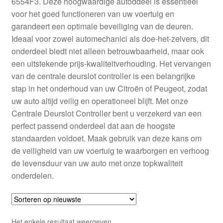
6554F3. Deze hoogwaardige autoddeel is essentieel
Kassa
voor het goed functioneren van uw voertuig en
garandeert een optimale beveiliging van de deuren.
Klachten
Ideaal voor zowel automechanici als doe-het-zelvers, dit
onderdeel biedt niet alleen betrouwbaarheid, maar ook
Klachtenprocedure
een uitstekende prijs-kwaliteitverhouding. Het vervangen
van de centrale deurslot controller is een belangrijke
Levering
stap in het onderhoud van uw Citroën of Peugeot, zodat
uw auto altijd veilig en operationeel blijft. Met onze
Mijn account
Centrale Deurslot Controller bent u verzekerd van een
perfect passend onderdeel dat aan de hoogste
standaarden voldoet. Maak gebruik van deze kans om
Over ons
de veiligheid van uw voertuig te waarborgen en verhoog
de levensduur van uw auto met onze topkwaliteit
Privacybeleid
onderdelen.
Wereldwijde verzending
Winkelwagen
Het enkele resultaat weergeven