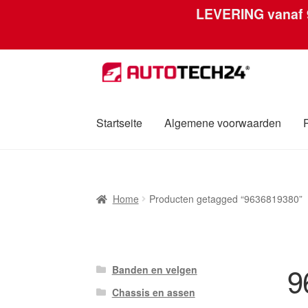
LEVERING vanaf
Ga
Ga
door
naar
naar
de
navigatie
inhoud
Startseite
Algemene voorwaarden
Home
Afdruk
Algemene voorwaarden
Betali
Home
Producten getagged “9636819380”
Over ons
Privacybeleid
Wereldwijde verzen
9
Banden en velgen
Chassis en assen