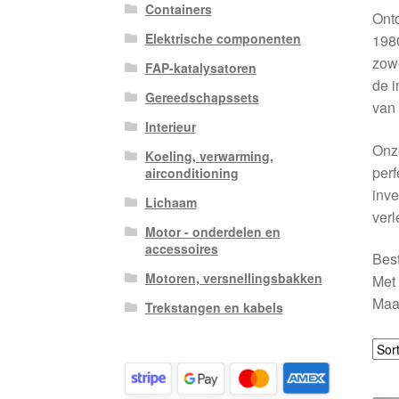
Containers
Ont
Elektrische componenten
1980
zowe
FAP-katalysatoren
de i
Gereedschapssets
van 
Interieur
Onze
Koeling, verwarming,
perf
airconditioning
inve
Lichaam
verl
Motor - onderdelen en
accessoires
Best
Motoren, versnellingsbakken
Met 
Maak
Trekstangen en kabels