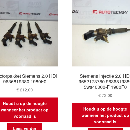
ectorpakket Siemens 2.0 HDI
Siemens Injectie 2.0 HD
9636819380 1980F0
9652173780 963681938
5ws40000-F 1980F0
€
212,00
€
73,00
Houdt u op de hoogte
Houdt u op de hoogte
wanneer het product op
wanneer het product op
voorraad is
voorraad is
Lees verder