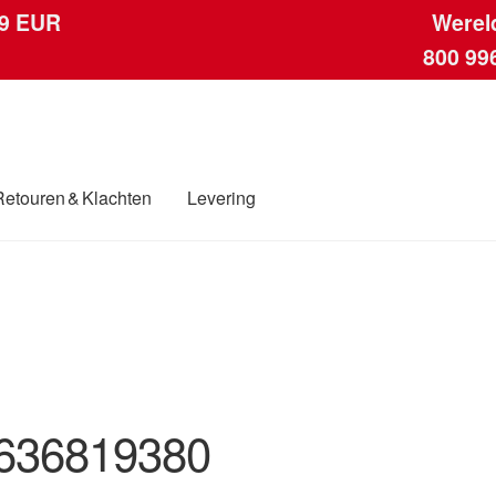
 9 EUR
Werel
800 99
Retouren & Klachten
Levering
ngen
Contact
Kassa
Klachten
Klachtenprocedure
Levering
Mijn acc
ding
Winkelwagen
636819380