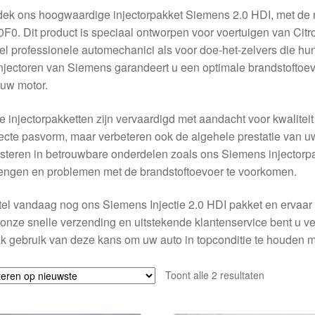
dek ons hoogwaardige injectorpakket Siemens 2.0 HDI, met de
F0. Dit product is speciaal ontworpen voor voertuigen van Cit
l professionele automechanici als voor doe-het-zelvers die hun
njectoren van Siemens garandeert u een optimale brandstoftoevoe
uw motor.
 injectorpakketten zijn vervaardigd met aandacht voor kwaliteit
ecte pasvorm, maar verbeteren ook de algehele prestatie van uw 
steren in betrouwbare onderdelen zoals ons Siemens injectorp
engen en problemen met de brandstoftoevoer te voorkomen.
el vandaag nog ons Siemens Injectie 2.0 HDI pakket en ervaar ze
onze snelle verzending en uitstekende klantenservice bent u 
 gebruik van deze kans om uw auto in topconditie te houden m
Gesorteerd
Toont alle 2 resultaten
op
nieuwste