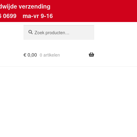
dwijde verzending
6 0699
ma-vr 9-16
Zoeken
Zoeken
naar:
€
0,00
0 artikelen
ount