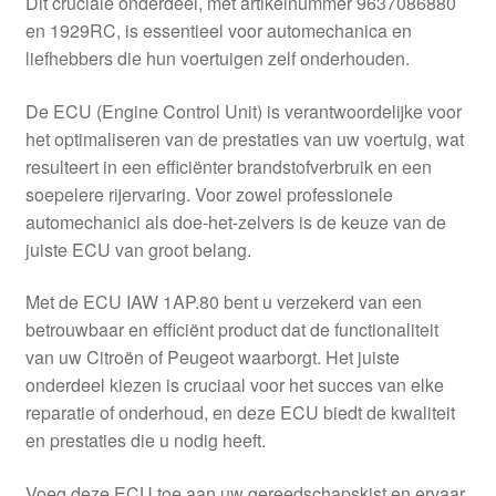
Dit cruciale onderdeel, met artikelnummer 9637086880
Kassa
en 1929RC, is essentieel voor automechanica en
liefhebbers die hun voertuigen zelf onderhouden.
Klachten
De ECU (Engine Control Unit) is verantwoordelijke voor
Klachtenprocedure
het optimaliseren van de prestaties van uw voertuig, wat
resulteert in een efficiënter brandstofverbruik en een
Levering
soepelere rijervaring. Voor zowel professionele
automechanici als doe-het-zelvers is de keuze van de
Mijn account
juiste ECU van groot belang.
Met de ECU IAW 1AP.80 bent u verzekerd van een
Over ons
betrouwbaar en efficiënt product dat de functionaliteit
van uw Citroën of Peugeot waarborgt. Het juiste
Privacybeleid
onderdeel kiezen is cruciaal voor het succes van elke
reparatie of onderhoud, en deze ECU biedt de kwaliteit
Wereldwijde verzending
en prestaties die u nodig heeft.
Winkelwagen
Voeg deze ECU toe aan uw gereedschapskist en ervaar