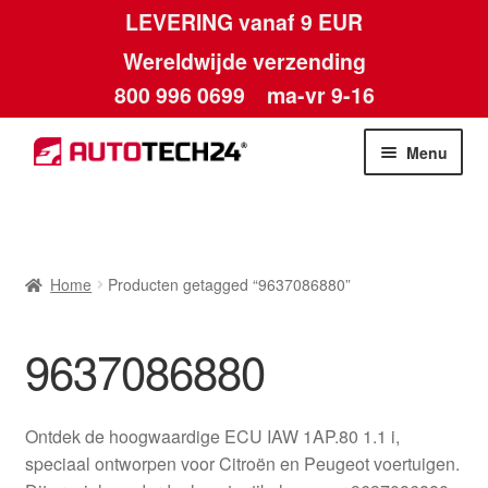
LEVERING vanaf 9 EUR
Wereldwijde verzending
800 996 0699
ma-vr 9-16
Ga
Ga
Menu
door
naar
naar
de
Home
navigatie
inhoud
Afdruk
Home
Producten getagged “9637086880”
Algemene voorwaarden
9637086880
Betalingen
Ontdek de hoogwaardige ECU IAW 1AP.80 1.1 i,
Contact
speciaal ontworpen voor Citroën en Peugeot voertuigen.