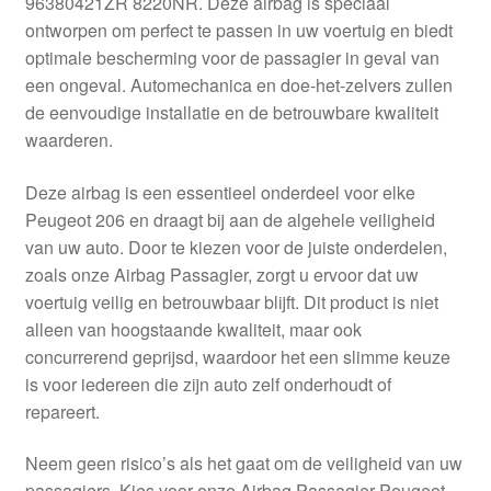
96380421ZR 8220NR. Deze airbag is speciaal
Kassa
ontworpen om perfect te passen in uw voertuig en biedt
optimale bescherming voor de passagier in geval van
Klachten
een ongeval. Automechanica en doe-het-zelvers zullen
de eenvoudige installatie en de betrouwbare kwaliteit
Klachtenprocedure
waarderen.
Levering
Deze airbag is een essentieel onderdeel voor elke
Peugeot 206 en draagt bij aan de algehele veiligheid
Mijn account
van uw auto. Door te kiezen voor de juiste onderdelen,
zoals onze Airbag Passagier, zorgt u ervoor dat uw
voertuig veilig en betrouwbaar blijft. Dit product is niet
Over ons
alleen van hoogstaande kwaliteit, maar ook
concurrerend geprijsd, waardoor het een slimme keuze
Privacybeleid
is voor iedereen die zijn auto zelf onderhoudt of
repareert.
Wereldwijde verzending
Neem geen risico’s als het gaat om de veiligheid van uw
Winkelwagen
passagiers. Kies voor onze Airbag Passagier Peugeot