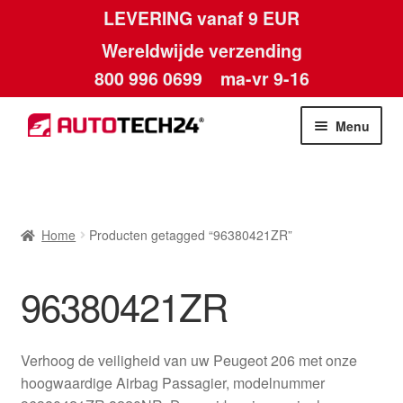
LEVERING vanaf 9 EUR
Wereldwijde verzending
800 996 0699
ma-vr 9-16
Ga
Ga
Menu
door
naar
naar
de
Home
navigatie
inhoud
Afdruk
Home
Producten getagged “96380421ZR”
Algemene voorwaarden
96380421ZR
Betalingen
Verhoog de veiligheid van uw Peugeot 206 met onze
Contact
hoogwaardige Airbag Passagier, modelnummer