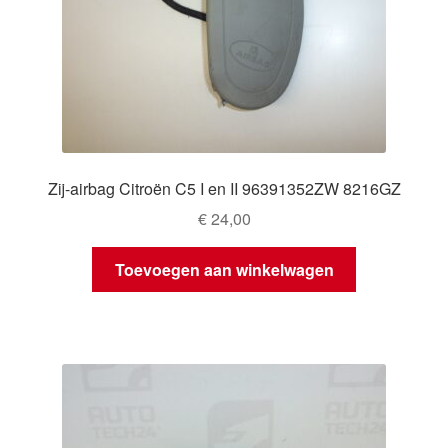
Zij-airbag Citroën C5 I en II 96391352ZW 8216GZ
€
24,00
Toevoegen aan winkelwagen