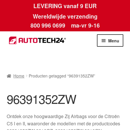
LEVERING vanaf 9 EUR
Wereldwijde verzending
800 996 0699
ma-vr 9-16
Ga
Ga
Menu
door
naar
naar
de
Home
navigatie
inhoud
Afdruk
Home
Producten getagged “96391352ZW”
Algemene voorwaarden
96391352ZW
Betalingen
Ontdek onze hoogwaardige Zij Airbags voor de Citroën
Contact
C5 I en II, waaronder de modellen met de productcodes