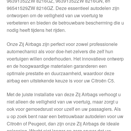
96391352ZW 8216GZ, 96391352ZW 8216GN, en
Kassa
96541529ZW 8216GZ. Deze essentieel autodelen zijn
ontworpen om de veiligheid van uw voertuig te
Klachten
verbeteren en bieden de betrouwbare bescherming die u
nodig heeft tijdens het rijden.
Klachtenprocedure
Onze Zij Airbags zijn perfect voor zowel professionele
Levering
automechanici als voor doe-het-zelvers die zelf hun
voertuigen willen onderhouden. Het innovatieve ontwerp
Mijn account
en de hoogwaardige materialen garanderen een
optimale prestatie en duurzaamheid, waardoor deze
airbag een uitstekende keuze is voor uw Citroën C5.
Over ons
Met de juiste installatie van deze Zij Airbags verhoogt u
Privacybeleid
niet alleen de veiligheid van uw voertuig, maar zorgt u
ook voor gemoedsrust voor uzelf en uw passagiers. Als
Wereldwijde verzending
u op zoek bent naar een betrouwbaar autodelen voor uw
Citroën of Peugeot, dan zijn onze Zij Airbags de ideale
Winkelwagen
oplossing. Wacht niet langer en zorg ervoor dat uw