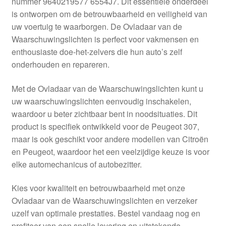
nummer 9640219577 6554J7. Dit essentiële onderdeel
Kassa
is ontworpen om de betrouwbaarheid en veiligheid van
uw voertuig te waarborgen. De Ovladaar van de
Klachten
Waarschuwingslichten is perfect voor vakmensen en
enthousiaste doe-het-zelvers die hun auto’s zelf
Klachtenprocedure
onderhouden en repareren.
Levering
Met de Ovladaar van de Waarschuwingslichten kunt u
uw waarschuwingslichten eenvoudig inschakelen,
Mijn account
waardoor u beter zichtbaar bent in noodsituaties. Dit
product is specifiek ontwikkeld voor de Peugeot 307,
maar is ook geschikt voor andere modellen van Citroën
Over ons
en Peugeot, waardoor het een veelzijdige keuze is voor
elke automechanicus of autobezitter.
Privacybeleid
Kies voor kwaliteit en betrouwbaarheid met onze
Wereldwijde verzending
Ovladaar van de Waarschuwingslichten en verzeker
uzelf van optimale prestaties. Bestel vandaag nog en
Winkelwagen
profiteer van een snelle levering en uitstekende