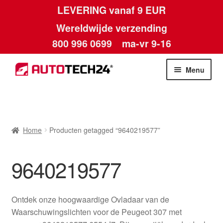
LEVERING vanaf 9 EUR
Wereldwijde verzending
800 996 0699
ma-vr 9-16
Ga
Ga
Menu
door
naar
naar
de
Home
navigatie
inhoud
Afdruk
Home
Producten getagged “9640219577”
Algemene voorwaarden
9640219577
Betalingen
Ontdek onze hoogwaardige Ovladaar van de
Contact
Waarschuwingslichten voor de Peugeot 307 met