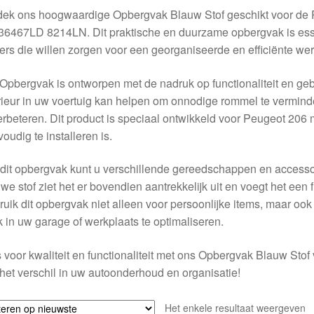
dek ons hoogwaardige Opbergvak Blauw Stof geschikt voor de 
6467LD 8214LN. Dit praktische en duurzame opbergvak is essen
ers die willen zorgen voor een georganiseerde en efficiënte wer
Opbergvak is ontworpen met de nadruk op functionaliteit en g
rieur in uw voertuig kan helpen om onnodige rommel te vermind
erbeteren. Dit product is speciaal ontwikkeld voor Peugeot 206 
oudig te installeren is.
dit opbergvak kunt u verschillende gereedschappen en accessoir
we stof ziet het er bovendien aantrekkelijk uit en voegt het een f
uik dit opbergvak niet alleen voor persoonlijke items, maar oo
 in uw garage of werkplaats te optimaliseren.
 voor kwaliteit en functionaliteit met ons Opbergvak Blauw Stof
 het verschil in uw autoonderhoud en organisatie!
Het enkele resultaat weergeven