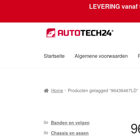
LEVERING vanaf
Ga
Ga
door
naar
naar
de
navigatie
inhoud
Startseite
Algemene voorwaarden
Home
Afdruk
Algemene voorwaarden
Betali
Home
Producten getagged “96436467LD”
Over ons
Privacybeleid
Wereldwijde verzen
9
Banden en velgen
Chassis en assen