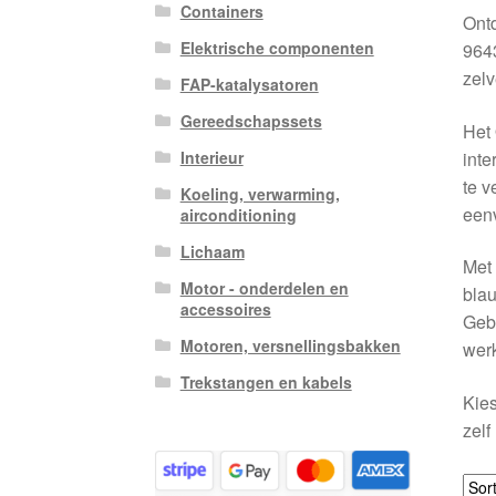
Containers
Ont
Elektrische componenten
9643
zelv
FAP-katalysatoren
Gereedschapssets
Het 
inte
Interieur
te v
Koeling, verwarming,
eenv
airconditioning
Lichaam
Met 
Motor - onderdelen en
blau
accessoires
Gebr
Motoren, versnellingsbakken
werk
Trekstangen en kabels
Kies
zelf