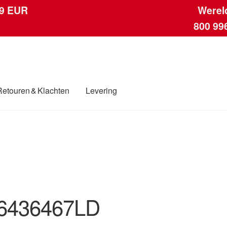
 9 EUR
Werel
800 99
Retouren & Klachten
Levering
ngen
Contact
Kassa
Klachten
Klachtenprocedure
Levering
Mijn acc
ding
Winkelwagen
6436467LD