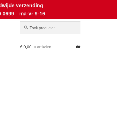
dwijde verzending
6 0699
ma-vr 9-16
Zoeken
Zoeken
naar:
€
0,00
0 artikelen
ount