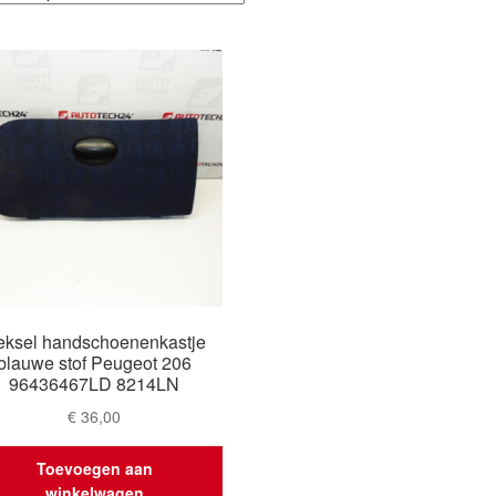
eksel handschoenenkastje
blauwe stof Peugeot 206
96436467LD 8214LN
€
36,00
Toevoegen aan
winkelwagen