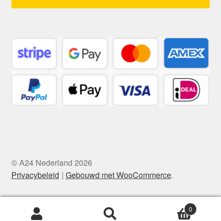
© A24 Nederland 2026
Privacybeleid
Gebouwd met WooCommerce
.
0
Zoeken
Zoeken