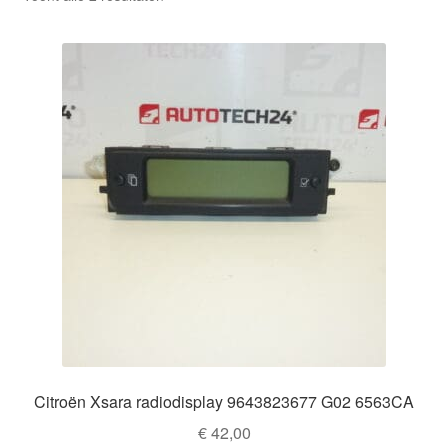
op
nieuwste
Citroën Xsara radiodisplay 9643823677 G02 6563CA
€
42,00