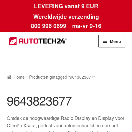
LEVERING vanaf 9 EUR
Wereldwijde verzending
800 996 0699
ma-vr 9-16
Ga
Ga
Menu
door
naar
naar
de
Home
navigatie
inhoud
Afdruk
Home
Producten getagged “9643823677”
Algemene voorwaarden
9643823677
Betalingen
Ontdek de hoogwaardige Radio Display en Display voor
Contact
Citroën Xsara, perfect voor automechanici en doe-het-