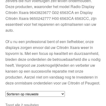
zelvers die hun voertuigen zelf willen onderhouden.
Kassa
Deze producten, waaronder het model Radio Display
Citroën Xsara 9643823677 G02 6563CA en Display
Klachten
Citroën Xsara 9650242777 H00 6563CA 6563CC, zijn
essentieel voor het repareren en optimaliseren van uw
Klachtenprocedure
auto.
Levering
Of u nu een professional bent of een liefhebber, onze
displays zorgen ervoor dat uw Citroën Xsara weer in
Mijn account
topvorm is. Met een focus op kwaliteit en duurzaamheid,
bieden deze onderdelen de betrouwbaarheid die u nodig
heeft. Vergroot uw zoekmogelijkheden en verbeter uw
Over ons
kansen op een succesvolle reparatie met onze
producten. Aarzel niet om vandaag nog te investeren in
Privacybeleid
deze onmisbare onderdelen voor uw Citroën of Peugeot.
Wereldwijde verzending
Winkelwagen
Gesorteerd
Toont alle 2 resultaten