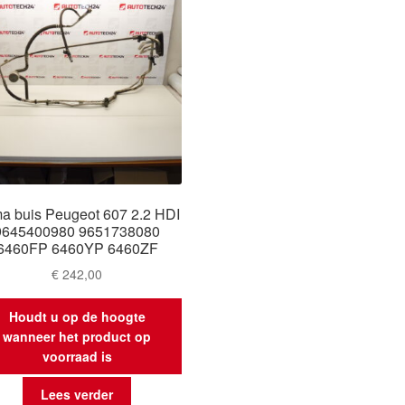
ma buis Peugeot 607 2.2 HDI
9645400980 9651738080
6460FP 6460YP 6460ZF
€
242,00
Houdt u op de hoogte
wanneer het product op
voorraad is
Lees verder