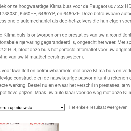
dek onze hoogwaardige Klima buis voor de Peugeot 607 2.2 HD
738080, 6460FP, 6460YP, en 6460ZF. Deze betrouwbare autodri
essionele automechanici als doe-het-zelvers die hun eigen vo
 Klima buis is ontworpen om de prestaties van uw aircondition
ortabele rijervaring gegarandeerd is, ongeacht het weer. Met sp
2.2 HDI, biedt deze buis het perfecte alternatief voor uw origine
king van uw klimaatbeheersingssysteem.
 voor kwaliteit en betrouwbaarheid met onze Klima buis en ver
tevige constructie en de nauwkeurige pasvorm kunt u rekenen o
ecte werking. Bestel nu en ervaar het verschil in prestaties, terwij
etitieve prijzen. Maak uw auto klaar voor de weg met onze Kli
Het enkele resultaat weergeven