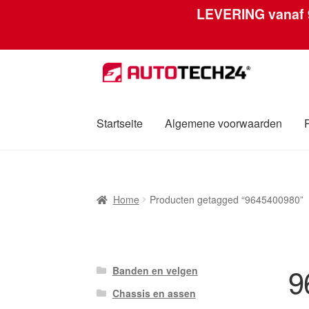
LEVERING vanaf
Ga
Ga
door
naar
naar
de
navigatie
inhoud
Startseite
Algemene voorwaarden
Home
Afdruk
Algemene voorwaarden
Betali
Home
Producten getagged “9645400980”
Over ons
Privacybeleid
Wereldwijde verzen
9
Banden en velgen
Chassis en assen