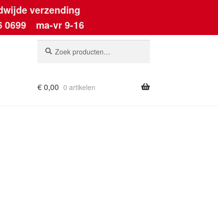
dwijde verzending
6 0699
ma-vr 9-16
Zoeken
Zoeken
naar:
€
0,00
0 artikelen
ount