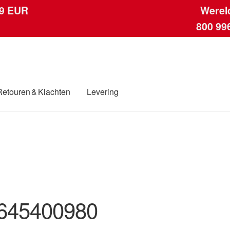
 9 EUR
Werel
800 99
Retouren & Klachten
Levering
ngen
Contact
Kassa
Klachten
Klachtenprocedure
Levering
Mijn acc
ding
Winkelwagen
645400980