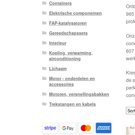
Containers
Ont
Elektrische componenten
9651
prof
FAP-katalysatoren
Gereedschapssets
Onze
comf
Interieur
607 
Koeling, verwarming,
wer
airconditioning
Lichaam
Kies
Motor - onderdelen en
de s
accessoires
perf
Motoren, versnellingsbakken
comp
Trekstangen en kabels