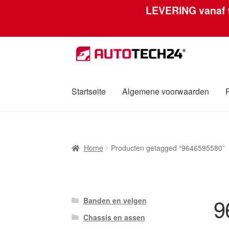
LEVERING vanaf
Ga
Ga
door
naar
naar
de
navigatie
inhoud
Startseite
Algemene voorwaarden
Home
Afdruk
Algemene voorwaarden
Betali
Home
Producten getagged “9646595580”
Over ons
Privacybeleid
Wereldwijde verzen
9
Banden en velgen
Chassis en assen