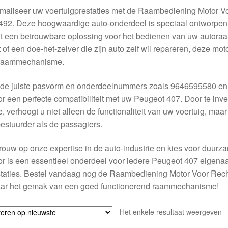
imaliseer uw voertuigprestaties met de Raambediening Motor 
92. Deze hoogwaardige auto-onderdeel is speciaal ontworpen 
t een betrouwbare oplossing voor het bedienen van uw autora
 of een doe-het-zelver die zijn auto zelf wil repareren, deze m
raammechanisme.
 de juiste pasvorm en onderdeelnummers zoals 9646595580 en
r een perfecte compatibiliteit met uw Peugeot 407. Door te inve
, verhoogt u niet alleen de functionaliteit van uw voertuig, maa
estuurder als de passagiers.
rouw op onze expertise in de auto-industrie en kies voor duur
r is een essentieel onderdeel voor iedere Peugeot 407 eigenaa
staties. Bestel vandaag nog de Raambediening Motor Voor Re
aar het gemak van een goed functionerend raammechanisme!
Het enkele resultaat weergeven