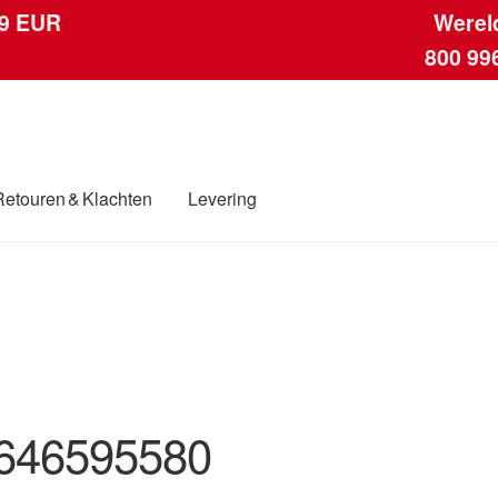
 9 EUR
Werel
800 99
Retouren & Klachten
Levering
ngen
Contact
Kassa
Klachten
Klachtenprocedure
Levering
Mijn acc
ding
Winkelwagen
646595580