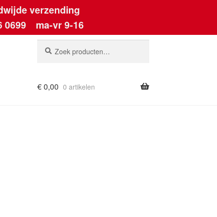
dwijde verzending
6 0699
ma-vr 9-16
Zoeken
Zoeken
naar:
€
0,00
0 artikelen
ount