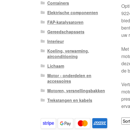
Containers
Opt
Elektrische componenten
9224
bied
FAP-katalysatoren
bent
Gereedschapssets
uw 
Interieur
Met
Koeling, verwarming,
moto
airconditioning
deze
Lichaam
de b
Motor - onderdelen en
accessoires
Vert
Motoren, versnellingsbakken
moto
pre
Trekstangen en kabels
erv