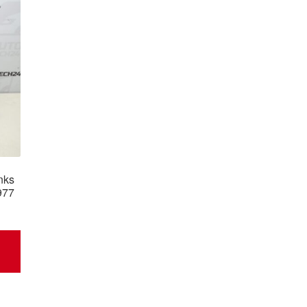
nks
977