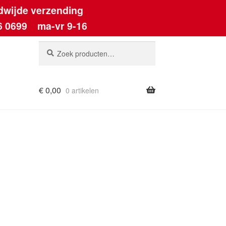
dwijde verzending
6 0699
ma-vr 9-16
Zoeken
Zoeken
naar:
€
0,00
0 artikelen
ount