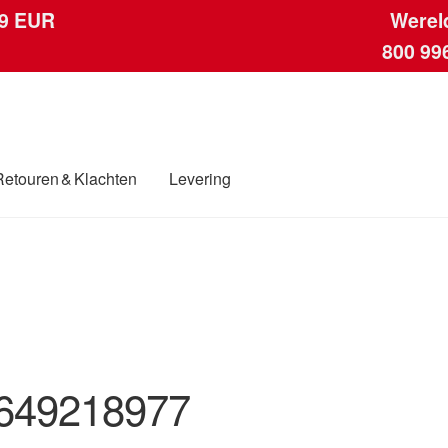
 9 EUR
Werel
800 99
Retouren & Klachten
Levering
ngen
Contact
Kassa
Klachten
Klachtenprocedure
Levering
Mijn acc
ding
Winkelwagen
649218977