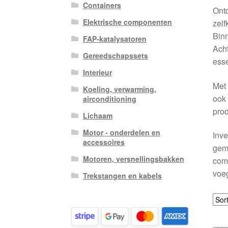
Containers
Ont
Elektrische componenten
zelf
Binn
FAP-katalysatoren
Acht
Gereedschapssets
esse
Interieur
Met 
Koeling, verwarming,
ook 
airconditioning
prod
Lichaam
Motor - onderdelen en
Inve
accessoires
gema
Motoren, versnellingsbakken
comp
voe
Trekstangen en kabels