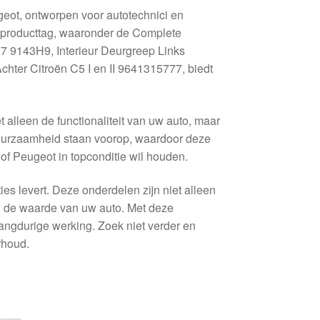
ot, ontworpen voor autotechnici en
e producttag, waaronder de Complete
7 9143H9, Interieur Deurgreep Links
chter Citroën C5 I en II 9641315777, biedt
 alleen de functionaliteit van uw auto, maar
 duurzaamheid staan voorop, waardoor deze
 of Peugeot in topconditie wil houden.
ties levert. Deze onderdelen zijn niet alleen
an de waarde van uw auto. Met deze
angdurige werking. Zoek niet verder en
rhoud.