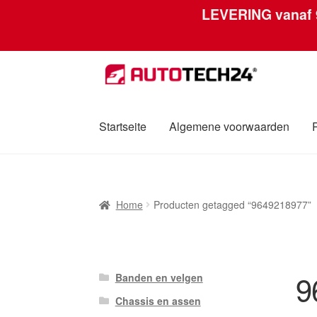
LEVERING vanaf
Ga
Ga
door
naar
naar
de
navigatie
inhoud
Startseite
Algemene voorwaarden
Home
Afdruk
Algemene voorwaarden
Betali
Home
Producten getagged “9649218977”
Over ons
Privacybeleid
Wereldwijde verzen
9
Banden en velgen
Chassis en assen