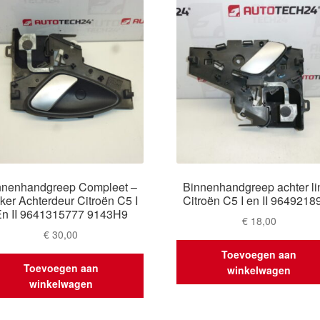
nnenhandgreep Compleet –
Binnenhandgreep achter li
ker Achterdeur Citroën C5 I
Citroën C5 I en II 9649218
n II 9641315777 9143H9
€
18,00
€
30,00
Toevoegen aan
Toevoegen aan
winkelwagen
winkelwagen