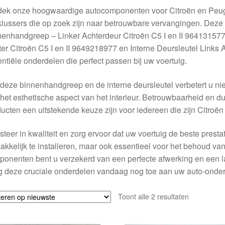
dek onze hoogwaardige autocomponenten voor Citroën en Peuge
klussers die op zoek zijn naar betrouwbare vervangingen. Dez
enhandgreep – Linker Achterdeur Citroën C5 I en II 964131577
er Citroën C5 I en II 9649218977 en Interne Deursleutel Links A
ntiële onderdelen die perfect passen bij uw voertuig.
deze binnenhandgreep en de interne deursleutel verbetert u niet
het esthetische aspect van het interieur. Betrouwbaarheid en
ucten een uitstekende keuze zijn voor iedereen die zijn Citroën
steer in kwaliteit en zorg ervoor dat uw voertuig de beste presta
kkelijk te installeren, maar ook essentieel voor het behoud v
onenten bent u verzekerd van een perfecte afwerking en een l
g deze cruciale onderdelen vandaag nog toe aan uw auto-onde
Gesorteerd
Toont alle 2 resultaten
op
nieuwste