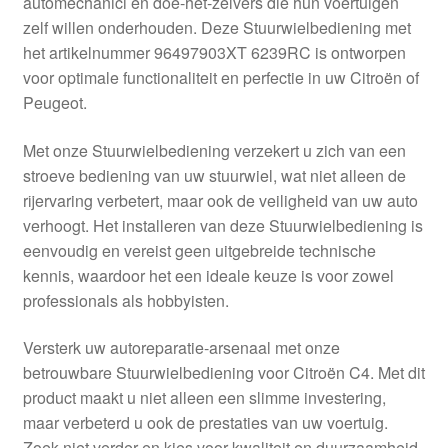
automechanici en doe-het-zelvers die hun voertuigen
Kassa
zelf willen onderhouden. Deze Stuurwielbediening met
het artikelnummer 96497903XT 6239RC is ontworpen
Klachten
voor optimale functionaliteit en perfectie in uw Citroën of
Peugeot.
Klachtenprocedure
Met onze Stuurwielbediening verzekert u zich van een
Levering
stroeve bediening van uw stuurwiel, wat niet alleen de
rijervaring verbetert, maar ook de veiligheid van uw auto
Mijn account
verhoogt. Het installeren van deze Stuurwielbediening is
eenvoudig en vereist geen uitgebreide technische
kennis, waardoor het een ideale keuze is voor zowel
Over ons
professionals als hobbyisten.
Privacybeleid
Versterk uw autoreparatie-arsenaal met onze
betrouwbare Stuurwielbediening voor Citroën C4. Met dit
Wereldwijde verzending
product maakt u niet alleen een slimme investering,
maar verbeterd u ook de prestaties van uw voertuig.
Winkelwagen
Zoek niet verder en kies voor kwaliteit en duurzaamheid