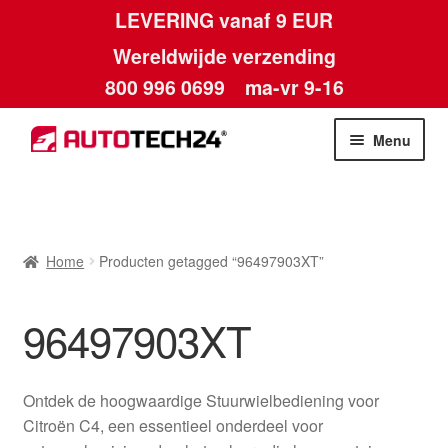
LEVERING vanaf 9 EUR
Wereldwijde verzending
800 996 0699
ma-vr 9-16
Ga
Ga
Menu
door
naar
naar
de
Home
navigatie
inhoud
Afdruk
Home
Producten getagged “96497903XT”
Algemene voorwaarden
96497903XT
Betalingen
Ontdek de hoogwaardige Stuurwielbediening voor
Contact
Citroën C4, een essentieel onderdeel voor