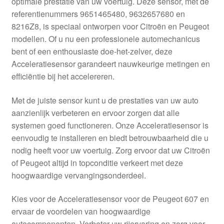
optimale prestatie van uw voertuig. Deze sensor, met de
Kassa
referentienummers 9651465480, 9632657680 en
8216Z8, is speciaal ontworpen voor Citroën en Peugeot
Klachten
modellen. Of u nu een professionele automechanicus
bent of een enthousiaste doe-het-zelver, deze
Klachtenprocedure
Acceleratiesensor garandeert nauwkeurige metingen en
efficiëntie bij het accelereren.
Levering
Met de juiste sensor kunt u de prestaties van uw auto
Mijn account
aanzienlijk verbeteren en ervoor zorgen dat alle
systemen goed functioneren. Onze Acceleratiesensor is
eenvoudig te installeren en biedt betrouwbaarheid die u
Over ons
nodig heeft voor uw voertuig. Zorg ervoor dat uw Citroën
of Peugeot altijd in topconditie verkeert met deze
Privacybeleid
hoogwaardige vervangingsonderdeel.
Wereldwijde verzending
Kies voor de Acceleratiesensor voor de Peugeot 607 en
ervaar de voordelen van hoogwaardige
Winkelwagen
autocomponenten. Verbeter uw rijervaring en zorg voor