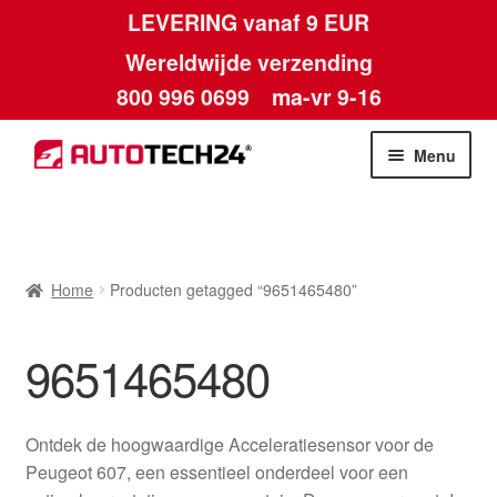
LEVERING vanaf 9 EUR
Wereldwijde verzending
800 996 0699
ma-vr 9-16
Ga
Ga
Menu
door
naar
naar
de
Home
navigatie
inhoud
Afdruk
Home
Producten getagged “9651465480”
Algemene voorwaarden
9651465480
Betalingen
Ontdek de hoogwaardige Acceleratiesensor voor de
Contact
Peugeot 607, een essentieel onderdeel voor een