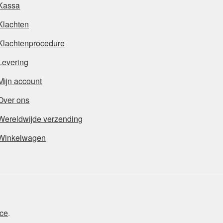
Kassa
Klachten
Klachtenprocedure
Levering
Mijn account
Over ons
Wereldwijde verzending
Winkelwagen
ce
.