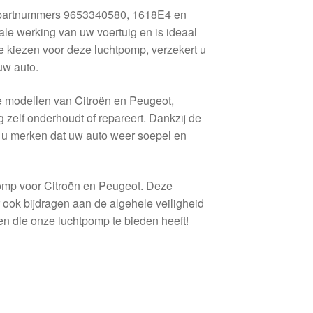
 partnummers 9653340580, 1618E4 en
le werking van uw voertuig en is ideaal
e kiezen voor deze luchtpomp, verzekert u
uw auto.
e modellen van Citroën en Peugeot,
g zelf onderhoudt of repareert. Dankzij de
lt u merken dat uw auto weer soepel en
pomp voor Citroën en Peugeot. Deze
ar ook bijdragen aan de algehele veiligheid
len die onze luchtpomp te bieden heeft!