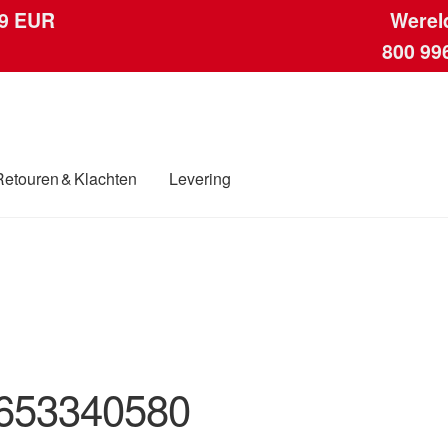
 9 EUR
Werel
800 99
Retouren & Klachten
Levering
ngen
Contact
Kassa
Klachten
Klachtenprocedure
Levering
Mijn acc
ding
Winkelwagen
653340580