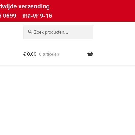
dwijde verzending
6 0699
ma-vr 9-16
Zoeken
Zoeken
naar:
€
0,00
0 artikelen
ount