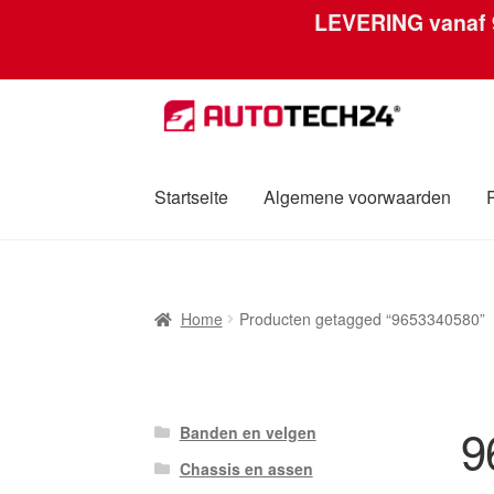
LEVERING vanaf
Ga
Ga
door
naar
naar
de
navigatie
inhoud
Startseite
Algemene voorwaarden
Home
Afdruk
Algemene voorwaarden
Betali
Home
Producten getagged “9653340580”
Over ons
Privacybeleid
Wereldwijde verzen
9
Banden en velgen
Chassis en assen