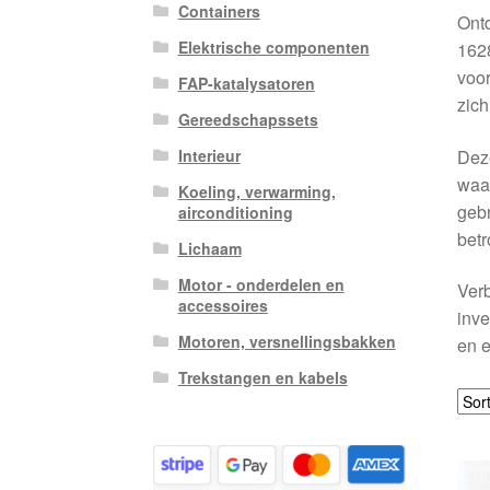
Containers
Ont
Elektrische componenten
1628
voor
FAP-katalysatoren
zich
Gereedschapssets
Deze
Interieur
waar
Koeling, verwarming,
gebr
airconditioning
betr
Lichaam
Motor - onderdelen en
Verb
accessoires
inve
Motoren, versnellingsbakken
en e
Trekstangen en kabels