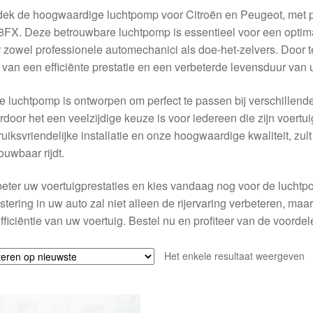
dek de hoogwaardige luchtpomp voor Citroën en Peugeot, met
FX. Deze betrouwbare luchtpomp is essentieel voor een optima
 zowel professionele automechanici als doe-het-zelvers. Door t
 van een efficiënte prestatie en een verbeterde levensduur van 
 luchtpomp is ontworpen om perfect te passen bij verschillend
door het een veelzijdige keuze is voor iedereen die zijn voertui
uiksvriendelijke installatie en onze hoogwaardige kwaliteit, zu
ouwbaar rijdt.
eter uw voertuigprestaties en kies vandaag nog voor de lucht
stering in uw auto zal niet alleen de rijervaring verbeteren, ma
fficiëntie van uw voertuig. Bestel nu en profiteer van de voorde
Het enkele resultaat weergeven