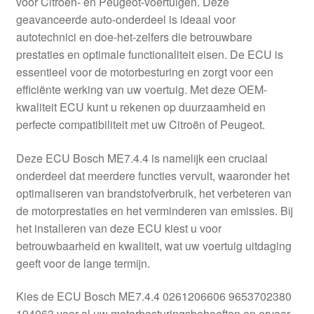
voor Citroën- en Peugeot-voertuigen. Deze
Kassa
geavanceerde auto-onderdeel is ideaal voor
autotechnici en doe-het-zelfers die betrouwbare
Klachten
prestaties en optimale functionaliteit eisen. De ECU is
essentieel voor de motorbesturing en zorgt voor een
Klachtenprocedure
efficiënte werking van uw voertuig. Met deze OEM-
kwaliteit ECU kunt u rekenen op duurzaamheid en
Levering
perfecte compatibiliteit met uw Citroën of Peugeot.
Mijn account
Deze ECU Bosch ME7.4.4 is namelijk een cruciaal
onderdeel dat meerdere functies vervult, waaronder het
optimaliseren van brandstofverbruik, het verbeteren van
Over ons
de motorprestaties en het verminderen van emissies. Bij
het installeren van deze ECU kiest u voor
Privacybeleid
betrouwbaarheid en kwaliteit, wat uw voertuig uitdaging
geeft voor de lange termijn.
Wereldwijde verzending
Kies de ECU Bosch ME7.4.4 0261206606 9653702380
Winkelwagen
194063 voor al uw motorbesturingsbehoeften en ervaar