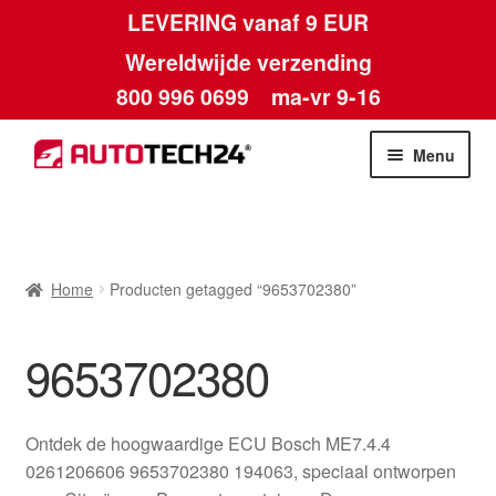
LEVERING vanaf 9 EUR
Wereldwijde verzending
800 996 0699
ma-vr 9-16
Ga
Ga
Menu
door
naar
naar
de
Home
navigatie
inhoud
Afdruk
Home
Producten getagged “9653702380”
Algemene voorwaarden
9653702380
Betalingen
Ontdek de hoogwaardige ECU Bosch ME7.4.4
Contact
0261206606 9653702380 194063, speciaal ontworpen