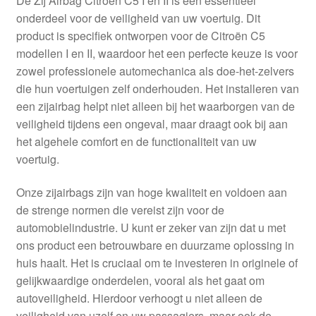
De Zij Airbag Citroën C5 I en II is een essentieel
Kassa
onderdeel voor de veiligheid van uw voertuig. Dit
product is specifiek ontworpen voor de Citroën C5
Klachten
modellen I en II, waardoor het een perfecte keuze is voor
zowel professionele automechanica als doe-het-zelvers
Klachtenprocedure
die hun voertuigen zelf onderhouden. Het installeren van
een zijairbag helpt niet alleen bij het waarborgen van de
Levering
veiligheid tijdens een ongeval, maar draagt ook bij aan
het algehele comfort en de functionaliteit van uw
Mijn account
voertuig.
Onze zijairbags zijn van hoge kwaliteit en voldoen aan
Over ons
de strenge normen die vereist zijn voor de
automobielindustrie. U kunt er zeker van zijn dat u met
Privacybeleid
ons product een betrouwbare en duurzame oplossing in
huis haalt. Het is cruciaal om te investeren in originele of
Wereldwijde verzending
gelijkwaardige onderdelen, vooral als het gaat om
autoveiligheid. Hierdoor verhoogt u niet alleen de
Winkelwagen
veiligheid van uzelf en uw passagiers, maar ook de