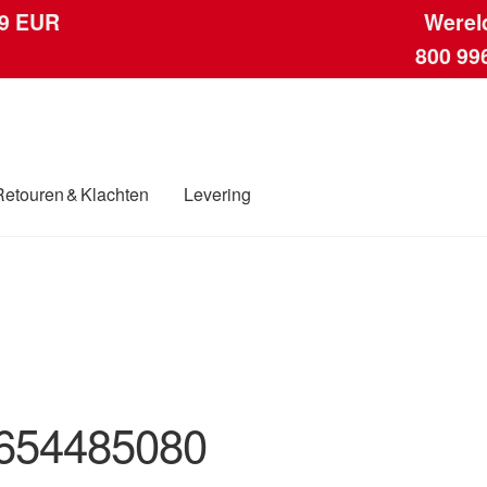
 9 EUR
Werel
800 99
Retouren & Klachten
Levering
ngen
Contact
Kassa
Klachten
Klachtenprocedure
Levering
Mijn acc
ding
Winkelwagen
654485080