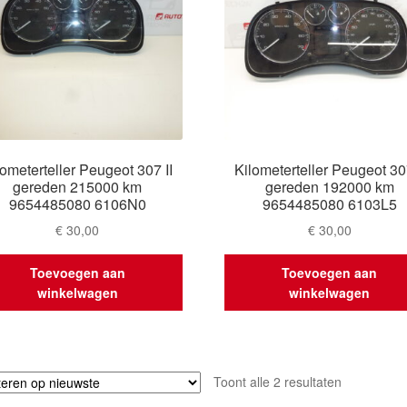
lometerteller Peugeot 307 II
Kilometerteller Peugeot 307
gereden 215000 km
gereden 192000 km
9654485080 6106N0
9654485080 6103L5
€
30,00
€
30,00
Toevoegen aan
Toevoegen aan
winkelwagen
winkelwagen
Gesorteerd
Toont alle 2 resultaten
op