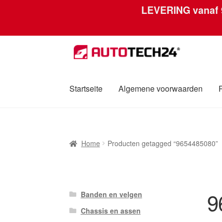
LEVERING vanaf
Ga
Ga
door
naar
naar
de
navigatie
inhoud
Startseite
Algemene voorwaarden
Home
Afdruk
Algemene voorwaarden
Betali
Home
Producten getagged “9654485080”
Over ons
Privacybeleid
Wereldwijde verzen
9
Banden en velgen
Chassis en assen