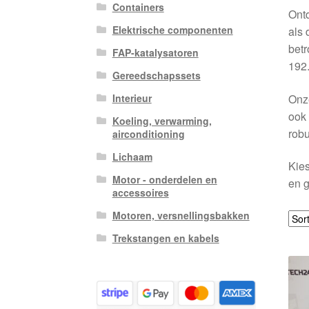
Containers
Ontd
Elektrische componenten
als 
betr
FAP-katalysatoren
192.
Gereedschapssets
Onze
Interieur
ook 
Koeling, verwarming,
robu
airconditioning
Lichaam
Kies
Motor - onderdelen en
en g
accessoires
Motoren, versnellingsbakken
Trekstangen en kabels