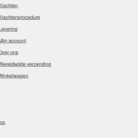
Klachten
Klachtenprocedure
Levering
Mijn account
Over ons
Wereldwijde verzending
Winkelwagen
ce
.