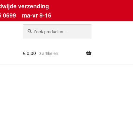
dwijde verzending
6 0699
ma-vr 9-16
Zoeken
Zoeken
naar:
€
0,00
0 artikelen
ount