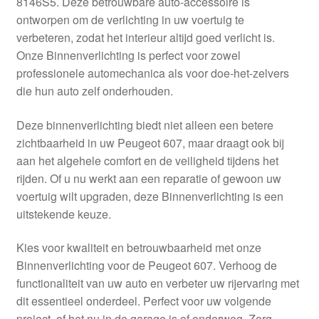
8146S5. Deze betrouwbare auto-accessoire is
Kassa
ontworpen om de verlichting in uw voertuig te
verbeteren, zodat het interieur altijd goed verlicht is.
Klachten
Onze Binnenverlichting is perfect voor zowel
professionele automechanica als voor doe-het-zelvers
Klachtenprocedure
die hun auto zelf onderhouden.
Levering
Deze binnenverlichting biedt niet alleen een betere
zichtbaarheid in uw Peugeot 607, maar draagt ook bij
Mijn account
aan het algehele comfort en de veiligheid tijdens het
rijden. Of u nu werkt aan een reparatie of gewoon uw
voertuig wilt upgraden, deze Binnenverlichting is een
Over ons
uitstekende keuze.
Privacybeleid
Kies voor kwaliteit en betrouwbaarheid met onze
Binnenverlichting voor de Peugeot 607. Verhoog de
Wereldwijde verzending
functionaliteit van uw auto en verbeter uw rijervaring met
dit essentieel onderdeel. Perfect voor uw volgende
Winkelwagen
project, of het nu in de garage is of onderweg. Zorg