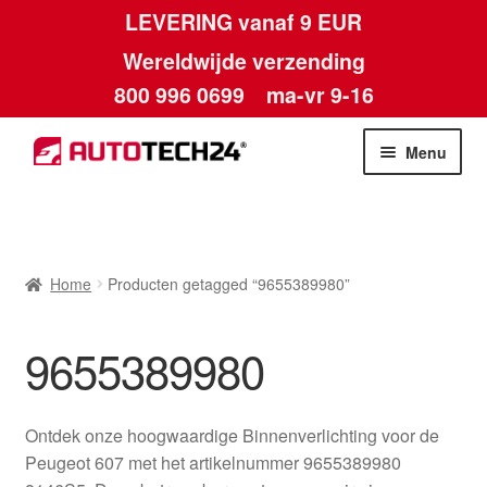
LEVERING vanaf 9 EUR
Wereldwijde verzending
800 996 0699
ma-vr 9-16
Ga
Ga
Menu
door
naar
naar
de
Home
navigatie
inhoud
Afdruk
Home
Producten getagged “9655389980”
Algemene voorwaarden
9655389980
Betalingen
Ontdek onze hoogwaardige Binnenverlichting voor de
Contact
Peugeot 607 met het artikelnummer 9655389980