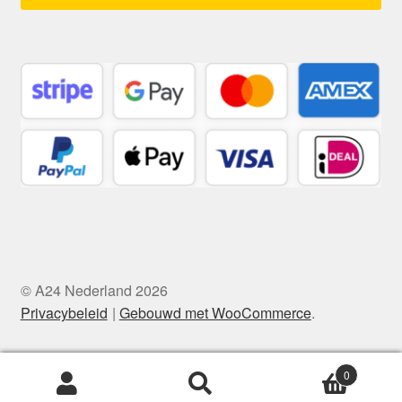
© A24 Nederland 2026
Privacybeleid
Gebouwd met WooCommerce
.
0
Zoeken
Zoeken