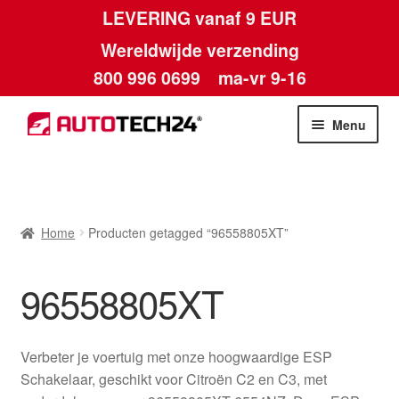
LEVERING vanaf 9 EUR
Wereldwijde verzending
800 996 0699
ma-vr 9-16
Ga
Ga
Menu
door
naar
naar
de
Home
navigatie
inhoud
Afdruk
Home
Producten getagged “96558805XT”
Algemene voorwaarden
96558805XT
Betalingen
Verbeter je voertuig met onze hoogwaardige ESP
Contact
Schakelaar, geschikt voor Citroën C2 en C3, met