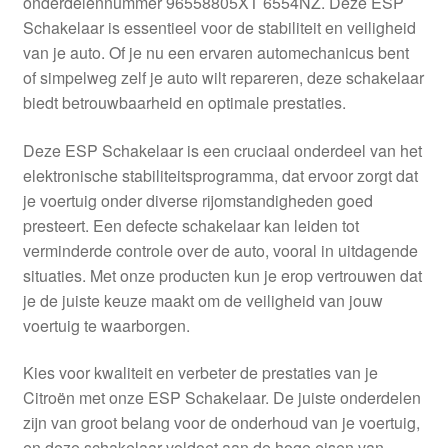
onderdelennummer 96558805XT 6554NZ. Deze ESP
Kassa
Schakelaar is essentieel voor de stabiliteit en veiligheid
van je auto. Of je nu een ervaren automechanicus bent
Klachten
of simpelweg zelf je auto wilt repareren, deze schakelaar
biedt betrouwbaarheid en optimale prestaties.
Klachtenprocedure
Deze ESP Schakelaar is een cruciaal onderdeel van het
Levering
elektronische stabiliteitsprogramma, dat ervoor zorgt dat
je voertuig onder diverse rijomstandigheden goed
Mijn account
presteert. Een defecte schakelaar kan leiden tot
verminderde controle over de auto, vooral in uitdagende
situaties. Met onze producten kun je erop vertrouwen dat
Over ons
je de juiste keuze maakt om de veiligheid van jouw
voertuig te waarborgen.
Privacybeleid
Kies voor kwaliteit en verbeter de prestaties van je
Wereldwijde verzending
Citroën met onze ESP Schakelaar. De juiste onderdelen
zijn van groot belang voor de onderhoud van je voertuig,
Winkelwagen
en deze schakelaar voldoet aan de hoge eisen van