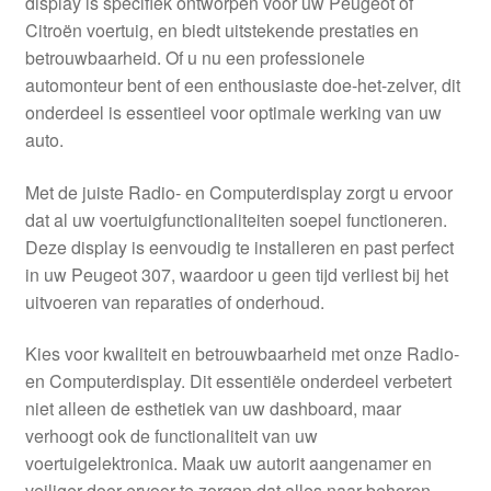
display is specifiek ontworpen voor uw Peugeot of
Kassa
Citroën voertuig, en biedt uitstekende prestaties en
betrouwbaarheid. Of u nu een professionele
Klachten
automonteur bent of een enthousiaste doe-het-zelver, dit
onderdeel is essentieel voor optimale werking van uw
Klachtenprocedure
auto.
Levering
Met de juiste Radio- en Computerdisplay zorgt u ervoor
dat al uw voertuigfunctionaliteiten soepel functioneren.
Mijn account
Deze display is eenvoudig te installeren en past perfect
in uw Peugeot 307, waardoor u geen tijd verliest bij het
uitvoeren van reparaties of onderhoud.
Over ons
Kies voor kwaliteit en betrouwbaarheid met onze Radio-
Privacybeleid
en Computerdisplay. Dit essentiële onderdeel verbetert
niet alleen de esthetiek van uw dashboard, maar
Wereldwijde verzending
verhoogt ook de functionaliteit van uw
voertuigelektronica. Maak uw autorit aangenamer en
Winkelwagen
veiliger door ervoor te zorgen dat alles naar behoren