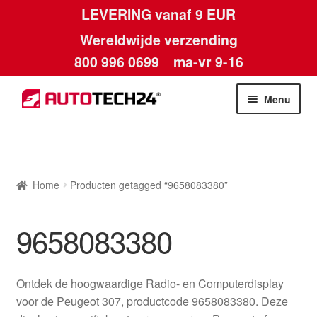
LEVERING vanaf 9 EUR
Wereldwijde verzending
800 996 0699
ma-vr 9-16
Ga
Ga
Menu
door
naar
naar
de
Home
navigatie
inhoud
Afdruk
Home
Producten getagged “9658083380”
Algemene voorwaarden
9658083380
Betalingen
Ontdek de hoogwaardige Radio- en Computerdisplay
Contact
voor de Peugeot 307, productcode 9658083380. Deze