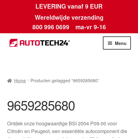
LEVERING vanaf 9 EUR
Wereldwijde verzending
800 996 0699
ma-vr 9-16
Ga
Ga
Menu
door
naar
naar
de
Home
navigatie
inhoud
Afdruk
Home
Producten getagged “9659285680”
Algemene voorwaarden
9659285680
Betalingen
Ontdek onze hoogwaardige BSI 2004 P09-00 voor
Contact
Citroën en Peugeot, een essentiële autocomponent die