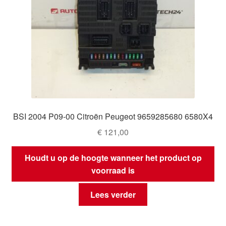
BSI 2004 P09-00 Citroën Peugeot 9659285680 6580X4
€
121,00
Houdt u op de hoogte wanneer het product op
voorraad is
Lees verder