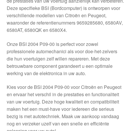
de prestaties van uw voertuig aanzienlijk kan verbeteren.
Kassa
Deze specifieke BSI (Bordcomputer) is ontworpen voor
verschillende modellen van Citroën en Peugeot,
Klachten
waaronder de referentienummers 9659285680, 6580AV,
6580AT, 6580QK en 6580X4.
Klachtenprocedure
Onze BSI 2004 P09-00 is perfect voor zowel
Levering
professionele automechanici als voor doe-het-zelvers
die hun voertuigen zelf willen repareren. Met deze
Mijn account
betrouwbare component garandeert u een optimale
werking van de elektronica in uw auto.
Over ons
Kies voor de BSI 2004 P09-00 voor Citroën en Peugeot
en ervaar het verschil in de prestaties en functionaliteit
Privacybeleid
van uw voertuig. Deze hoge kwaliteit en compatibiliteit
maken het een must-have voor iedereen die serieus
Wereldwijde verzending
bezig is met autotechniek. Maak uw aankoop vandaag
nog en verzeker uzelf van een snelle en efficiënte
Winkelwagen
oplossing voor uw auto!