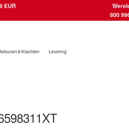
 9 EUR
Werel
800 99
Retouren & Klachten
Levering
ngen
Contact
Kassa
Klachten
Klachtenprocedure
Levering
Mijn acc
ding
Winkelwagen
6598311XT