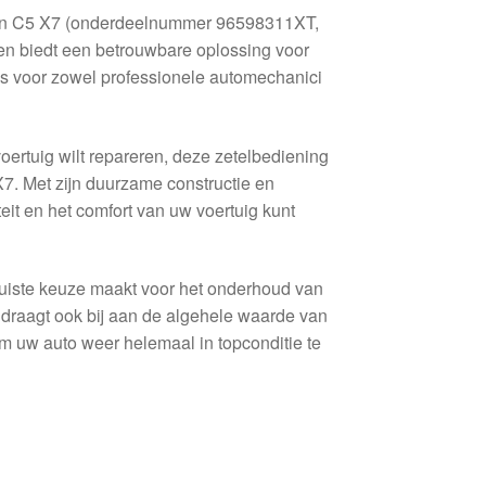
oën C5 X7 (onderdeelnummer 96598311XT,
en biedt een betrouwbare oplossing voor
is voor zowel professionele automechanici
oertuig wilt repareren, deze zetelbediening
X7. Met zijn duurzame constructie en
eit en het comfort van uw voertuig kunt
 juiste keuze maakt voor het onderhoud van
r draagt ook bij aan de algehele waarde van
m uw auto weer helemaal in topconditie te