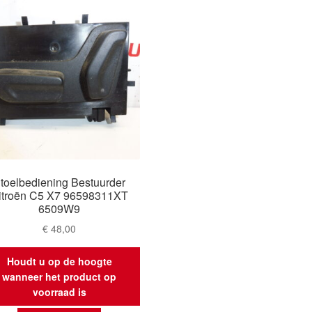
toelbediening Bestuurder
itroën C5 X7 96598311XT
6509W9
€
48,00
Houdt u op de hoogte
wanneer het product op
voorraad is