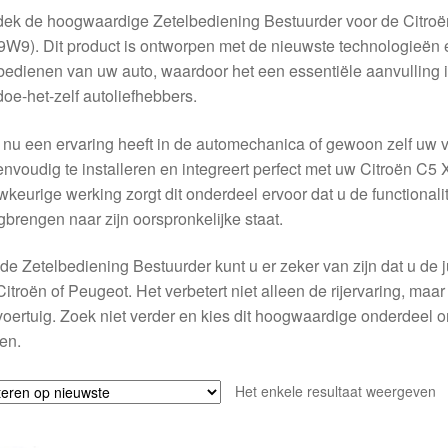
dek de hoogwaardige Zetelbediening Bestuurder voor de Citr
W9). Dit product is ontworpen met de nieuwste technologieën 
bedienen van uw auto, waardoor het een essentiële aanvulling 
doe-het-zelf autoliefhebbers.
 nu een ervaring heeft in de automechanica of gewoon zelf uw v
envoudig te installeren en integreert perfect met uw Citroën C5 
keurige werking zorgt dit onderdeel ervoor dat u de functionalit
gbrengen naar zijn oorspronkelijke staat.
de Zetelbediening Bestuurder kunt u er zeker van zijn dat u de
itroën of Peugeot. Het verbetert niet alleen de rijervaring, maa
oertuig. Zoek niet verder en kies dit hoogwaardige onderdeel o
gen.
Het enkele resultaat weergeven