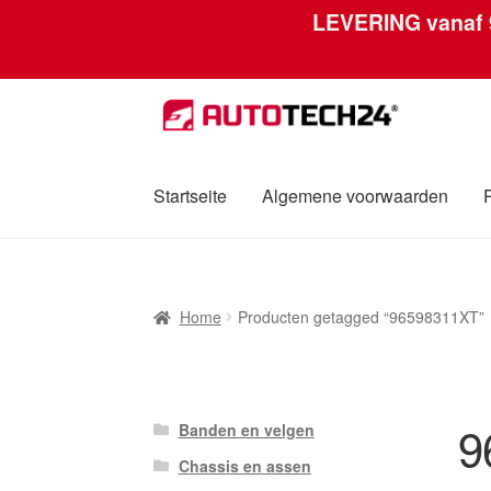
LEVERING vanaf
Ga
Ga
door
naar
naar
de
navigatie
inhoud
Startseite
Algemene voorwaarden
Home
Afdruk
Algemene voorwaarden
Betali
Home
Producten getagged “96598311XT”
Over ons
Privacybeleid
Wereldwijde verzen
9
Banden en velgen
Chassis en assen