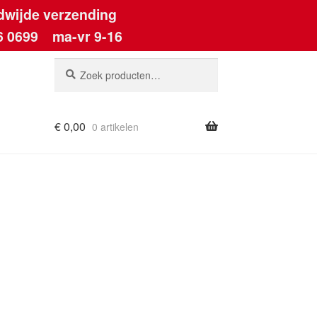
dwijde verzending
6 0699
ma-vr 9-16
Zoeken
Zoeken
naar:
€
0,00
0 artikelen
ount