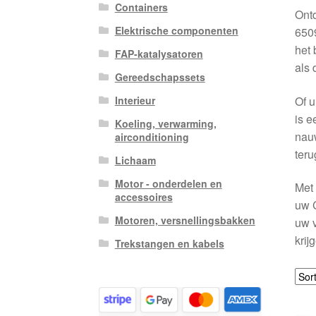
Containers
Ont
Elektrische componenten
6509
het 
FAP-katalysatoren
als 
Gereedschapssets
Of u
Interieur
is e
Koeling, verwarming,
nauw
airconditioning
teru
Lichaam
Motor - onderdelen en
Met 
accessoires
uw C
Motoren, versnellingsbakken
uw v
krij
Trekstangen en kabels