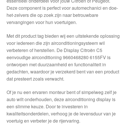
essentieel onderdeel voor jouw Citroën of Peugeot.
Kassa
Deze component is perfect voor automechanici en doe-
het-zelvers die op zoek zijn naar betrouwbare
Klachten
vervangingen voor hun voertuigen.
Klachtenprocedure
Met dit product tag bieden wij een uitstekende oplossing
voor iedereen die zijn airconditioningsysteem wil
Levering
verbeteren of herstellen. De Display Citroën C5
eenvoudige airconditioning 9660468280 6155FV is
Mijn account
ontworpen met duurzaamheid en functionaliteit in
gedachten, waardoor je verzekerd bent van een product
dat presteert zoals verwacht.
Over ons
Of je nu een ervaren monteur bent of simpelweg zelf je
Privacybeleid
auto wilt onderhouden, deze airconditioning display is
een slimme keuze. Door te investeren in
Wereldwijde verzending
kwaliteitsonderdelen, verhoog je de levensduur van je
voertuig en verbeter je de rijervaring.
Winkelwagen