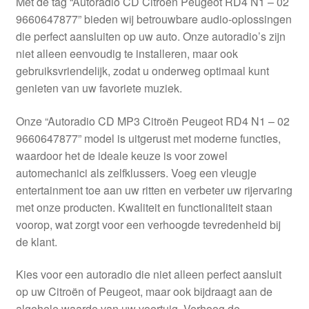
Met de tag “Autoradio CD Citroën Peugeot RD4 N1 – 02
Kassa
9660647877” bieden wij betrouwbare audio-oplossingen
die perfect aansluiten op uw auto. Onze autoradio’s zijn
Klachten
niet alleen eenvoudig te installeren, maar ook
gebruiksvriendelijk, zodat u onderweg optimaal kunt
Klachtenprocedure
genieten van uw favoriete muziek.
Levering
Onze “Autoradio CD MP3 Citroën Peugeot RD4 N1 – 02
9660647877” model is uitgerust met moderne functies,
Mijn account
waardoor het de ideale keuze is voor zowel
automechanici als zelfklussers. Voeg een vleugje
entertainment toe aan uw ritten en verbeter uw rijervaring
Over ons
met onze producten. Kwaliteit en functionaliteit staan
voorop, wat zorgt voor een verhoogde tevredenheid bij
Privacybeleid
de klant.
Wereldwijde verzending
Kies voor een autoradio die niet alleen perfect aansluit
op uw Citroën of Peugeot, maar ook bijdraagt aan de
Winkelwagen
algehele waarde van uw voertuig. Verhoog de