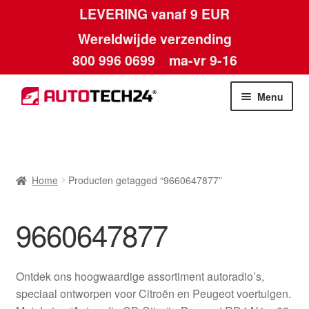
LEVERING vanaf 9 EUR
Wereldwijde verzending
800 996 0699
ma-vr 9-16
Ga
Ga
Menu
door
naar
naar
de
Home
navigatie
inhoud
Afdruk
Home
Producten getagged “9660647877”
Algemene voorwaarden
9660647877
Betalingen
Ontdek ons hoogwaardige assortiment autoradio’s,
Contact
speciaal ontworpen voor Citroën en Peugeot voertuigen.