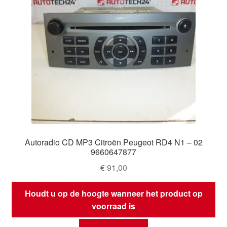
Autoradio CD MP3 Citroën Peugeot RD4 N1 – 02
9660647877
€
91,00
Houdt u op de hoogte wanneer het product op
voorraad is