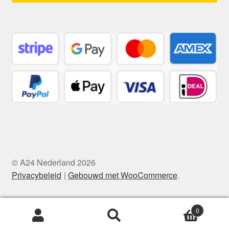
© A24 Nederland 2026
Privacybeleid
Gebouwd met WooCommerce
.
0
Zoeken
Zoeken
naar: