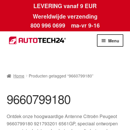
LEVERING vanaf 9 EUR
Wereldwijde verzending
800 996 0699
ma-vr 9-16
Ga
Ga
Menu
door
naar
naar
de
Home
navigatie
inhoud
Afdruk
Home
Producten getagged “9660799180”
Algemene voorwaarden
9660799180
Betalingen
Ontdek onze hoogwaardige Antenne Citroën Peugeot
Contact
9660799180 921793201 6561GP, speciaal ontworpen