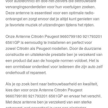
voor autotechnici en doe-het-zelvers die betrouwbare
Kassa
vervangingsonderdelen voor hun voertuigen zoeken.
Deze antenne is essentieel voor een optimale radio-
Klachten
ontvangst en zorgt ervoor dat je altijd kunt genieten van
je favoriete muziek of uitzendingen tijdens het rijden.
Klachtenprocedure
Onze Antenne Citroën Peugeot 9660799180 921793201
Levering
6561GP is eenvoudig te installeren en perfect voor
zowel Citroën als Peugeot modellen. Door de duurzame
Mijn account
constructie en uitstekende prestatie ben je verzekerd van
een product dat aan de hoogste normen voldoet. Het is
een onmisbaar onderdeel voor iedereen die zijn auto zelf
Over ons
onderhoudt of repareert.
Privacybeleid
Als je op zoek bent naar betrouwbaarheid en kwaliteit,
kies dan voor onze Antenne Citroën Peugeot
Wereldwijde verzending
9660799180 921793201 6561GP en ervaar het verschil.
Met deze antenne ben je verzekerd van een sterke
Winkelwagen
ontvangst, wat essentieel is voor een plezierige