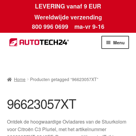
LEVERING vanaf 9 EUR
Wereldwijde verzending
800 996 0699
ma-vr 9-16
Ga
Ga
Menu
door
naar
naar
de
Home
navigatie
inhoud
Afdruk
Home
Producten getagged “96623057XT”
Algemene voorwaarden
96623057XT
Betalingen
Ontdek de hoogwaardige Ovladares van de Stuurkolom
Contact
voor Citroën C3 Pluriel, met het artikelnummer