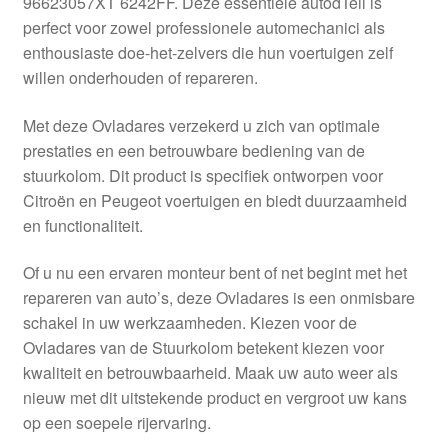
96623057XT 6242FF. Deze essentiële autodTeil is
Kassa
perfect voor zowel professionele automechanici als
enthousiaste doe-het-zelvers die hun voertuigen zelf
Klachten
willen onderhouden of repareren.
Klachtenprocedure
Met deze Ovladares verzekerd u zich van optimale
prestaties en een betrouwbare bediening van de
Levering
stuurkolom. Dit product is specifiek ontworpen voor
Citroën en Peugeot voertuigen en biedt duurzaamheid
Mijn account
en functionaliteit.
Of u nu een ervaren monteur bent of net begint met het
Over ons
repareren van auto’s, deze Ovladares is een onmisbare
schakel in uw werkzaamheden. Kiezen voor de
Privacybeleid
Ovladares van de Stuurkolom betekent kiezen voor
kwaliteit en betrouwbaarheid. Maak uw auto weer als
Wereldwijde verzending
nieuw met dit uitstekende product en vergroot uw kans
op een soepele rijervaring.
Winkelwagen