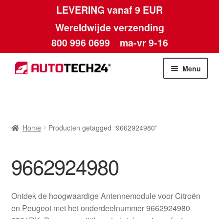
LEVERING vanaf 9 EUR
Wereldwijde verzending
800 996 0699
ma-vr 9-16
Ga
Ga
Menu
door
naar
naar
de
Home
navigatie
inhoud
Afdruk
Home
Producten getagged “9662924980”
Algemene voorwaarden
9662924980
Betalingen
Ontdek de hoogwaardige Antennemodule voor Citroën
Contact
en Peugeot met het onderdeelnummer 9662924980