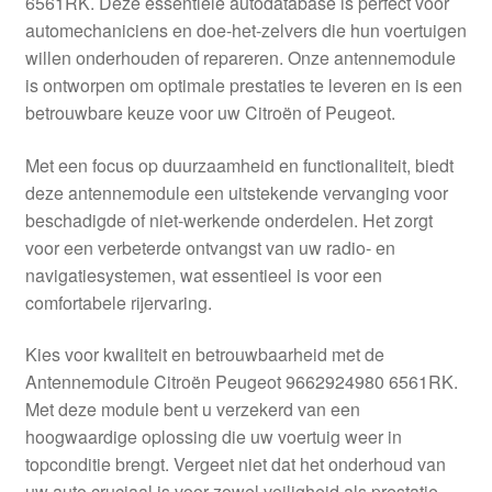
6561RK. Deze essentiële autodatabase is perfect voor
Kassa
automechaniciens en doe-het-zelvers die hun voertuigen
willen onderhouden of repareren. Onze antennemodule
Klachten
is ontworpen om optimale prestaties te leveren en is een
betrouwbare keuze voor uw Citroën of Peugeot.
Klachtenprocedure
Met een focus op duurzaamheid en functionaliteit, biedt
Levering
deze antennemodule een uitstekende vervanging voor
beschadigde of niet-werkende onderdelen. Het zorgt
Mijn account
voor een verbeterde ontvangst van uw radio- en
navigatiesystemen, wat essentieel is voor een
comfortabele rijervaring.
Over ons
Kies voor kwaliteit en betrouwbaarheid met de
Privacybeleid
Antennemodule Citroën Peugeot 9662924980 6561RK.
Met deze module bent u verzekerd van een
Wereldwijde verzending
hoogwaardige oplossing die uw voertuig weer in
topconditie brengt. Vergeet niet dat het onderhoud van
Winkelwagen
uw auto cruciaal is voor zowel veiligheid als prestatie.