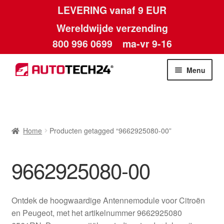
LEVERING vanaf 9 EUR
Wereldwijde verzending
800 996 0699
ma-vr 9-16
Ga
Ga
Menu
door
naar
naar
de
Home
navigatie
inhoud
Afdruk
Home
Producten getagged “9662925080-00”
Algemene voorwaarden
9662925080-00
Betalingen
Ontdek de hoogwaardige Antennemodule voor Citroën
Contact
en Peugeot, met het artikelnummer 9662925080