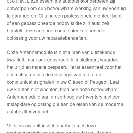
6561RN. Deze essentiële autodienstonderdelen zijn
Kassa
ontworpen om een betrouwbare werking van uw voertuig
te garanderen. Of u nu een professionele monteur bent
Klachten
of een gepassioneerde hobbyist die zijn auto zelf
herstelt, deze antennemodule biedt de perfecte
Klachtenprocedure
oplossing voor uw reparatiebehoeften.
Levering
Onze Antennemodule is niet alleen van uitstekende
kwaliteit, maar ook eenvoudig te installeren, waardoor
Mijn account
het u tijd en moeite bespaart. Het is essentieel voor het
optimaliseren van de ontvangst van radio- en
communicatiesignalen in uw Citroën of Peugeot. Laat
Over ons
uw klanten niet wachten; bied hen deze betrouwbare
Antennemodule aan en verhoog uw inventory met een
Privacybeleid
instapklare oplossing die aan de eisen van de moderne
autobezitter voldoet.
Wereldwijde verzending
Versterk uw online zichtbaarheid met deze
Winkelwagen
productbeschrijving en zorg ervoor dat uw klanten