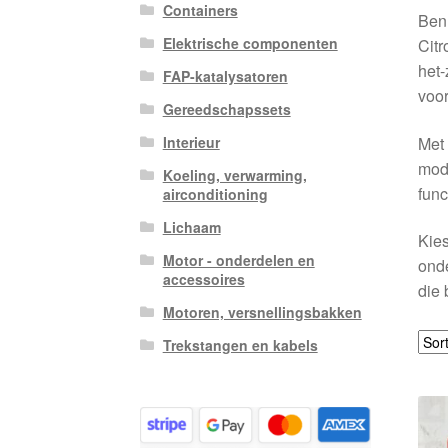
Containers
Ben
Elektrische componenten
Citr
het-
FAP-katalysatoren
voor
Gereedschapssets
Met 
Interieur
modu
Koeling, verwarming,
func
airconditioning
Lichaam
Kies
Motor - onderdelen en
onde
accessoires
die 
Motoren, versnellingsbakken
Trekstangen en kabels