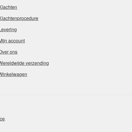
Klachten
Klachtenprocedure
Levering
Mijn account
Over ons
Wereldwijde verzending
Winkelwagen
ce
.