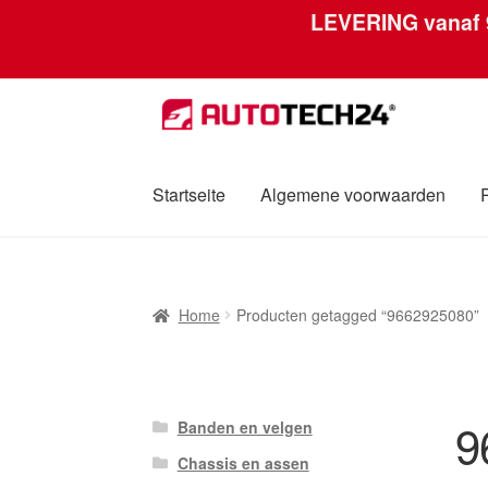
LEVERING vanaf
Ga
Ga
door
naar
naar
de
navigatie
inhoud
Startseite
Algemene voorwaarden
Home
Afdruk
Algemene voorwaarden
Betali
Home
Producten getagged “9662925080”
Over ons
Privacybeleid
Wereldwijde verzen
9
Banden en velgen
Chassis en assen