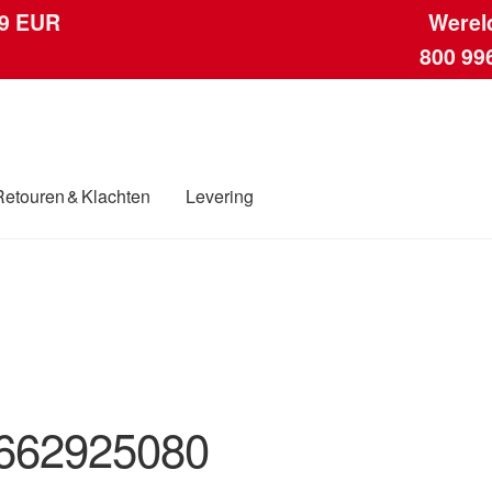
 9 EUR
Werel
800 99
Retouren & Klachten
Levering
ngen
Contact
Kassa
Klachten
Klachtenprocedure
Levering
Mijn acc
ding
Winkelwagen
662925080