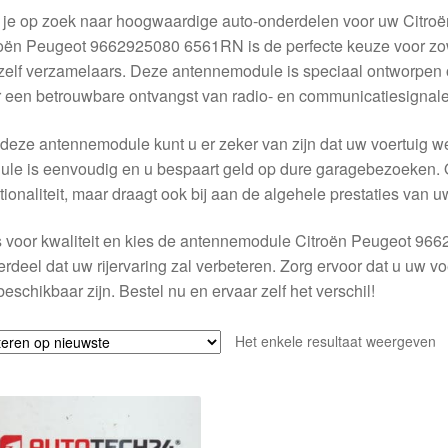
 je op zoek naar hoogwaardige auto-onderdelen voor uw Citro
oën Peugeot 9662925080 6561RN is de perfecte keuze voor zow
zelf verzamelaars. Deze antennemodule is speciaal ontworpen o
 een betrouwbare ontvangst van radio- en communicatiesignale
deze antennemodule kunt u er zeker van zijn dat uw voertuig wee
le is eenvoudig en u bespaart geld op dure garagebezoeken. 
tionaliteit, maar draagt ook bij aan de algehele prestaties van u
 voor kwaliteit en kies de antennemodule Citroën Peugeot 966
rdeel dat uw rijervaring zal verbeteren. Zorg ervoor dat u uw 
beschikbaar zijn. Bestel nu en ervaar zelf het verschil!
Het enkele resultaat weergeven