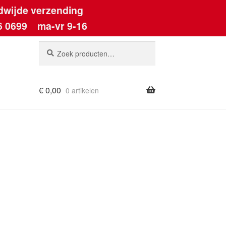
dwijde verzending
6 0699
ma-vr 9-16
Zoeken
Zoeken
naar:
€
0,00
0 artikelen
ount