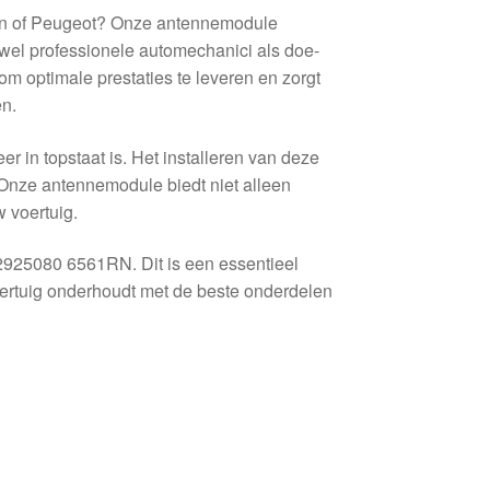
ën of Peugeot? Onze antennemodule
el professionele automechanici als doe-
m optimale prestaties te leveren en zorgt
n.
r in topstaat is. Het installeren van deze
Onze antennemodule biedt niet alleen
w voertuig.
2925080 6561RN. Dit is een essentieel
voertuig onderhoudt met de beste onderdelen