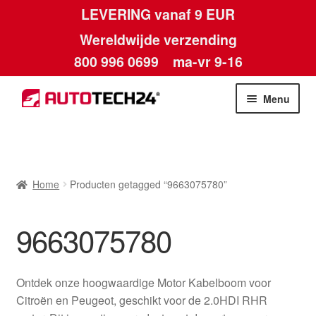
LEVERING vanaf 9 EUR
Wereldwijde verzending
800 996 0699
ma-vr 9-16
Ga
Ga
Menu
door
naar
naar
de
Home
navigatie
inhoud
Afdruk
Home
Producten getagged “9663075780”
Algemene voorwaarden
9663075780
Betalingen
Ontdek onze hoogwaardige Motor Kabelboom voor
Contact
Citroën en Peugeot, geschikt voor de 2.0HDI RHR