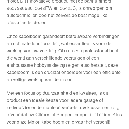
motor. Dit innovatieve product, met de partnummers
Kassa
9657990680, 5642FW en 5642JC, is ontworpen om
autotechnici en doe-het-zelvers de best mogelijke
Klachten
prestaties te bieden.
Klachtenprocedure
Onze kabelboom garandeert betrouwbare verbindingen
en optimale functionaliteit, wat essentieel is voor de
Levering
werking van uw voertuig. Of u nu een professional bent
die werkt aan verschillende voertuigen of een
Mijn account
enthousiaste hobbyist die zijn eigen auto herstelt, deze
kabelboom is een cruciaal onderdeel voor een efficiënte
en veilige werking van de motor.
Over ons
Met een focus op duurzaamheid en kwaliteit, is dit
Privacybeleid
product een ideale keuze voor iedere garage of
zelfvoorzienende monteur. Verbeter uw klussen en zorg
Wereldwijde verzending
ervoor dat uw Citroën of Peugeot soepel blijft rijden. Kies
voor onze Motor Kabelboom en ervaar het verschil!
Winkelwagen