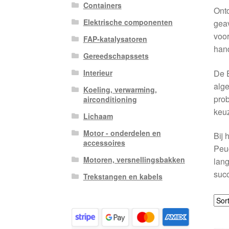
Containers
Ont
Elektrische componenten
gea
voor
FAP-katalysatoren
hand
Gereedschapssets
De E
Interieur
alge
Koeling, verwarming,
prob
airconditioning
keuz
Lichaam
Motor - onderdelen en
Bij 
accessoires
Peu
Motoren, versnellingsbakken
lang
succ
Trekstangen en kabels