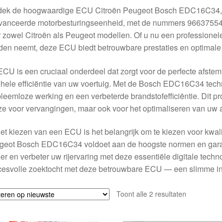
dek de hoogwaardige ECU Citroën Peugeot Bosch EDC16C34, pe
vanceerde motorbesturingseenheid, met de nummers 96637554
 zowel Citroën als Peugeot modellen. Of u nu een professionele
en neemt, deze ECU biedt betrouwbare prestaties en optimale fu
CU is een cruciaal onderdeel dat zorgt voor de perfecte afstem
hele efficiëntie van uw voertuig. Met de Bosch EDC16C34 tech
leemloze werking en een verbeterde brandstofefficiëntie. Dit pr
e voor vervangingen, maar ook voor het optimaliseren van uw 
het kiezen van een ECU is het belangrijk om te kiezen voor kwa
geot Bosch EDC16C34 voldoet aan de hoogste normen en garan
er en verbeter uw rijervaring met deze essentiële digitale tec
esvolle zoektocht met deze betrouwbare ECU — een slimme inve
Gesorteerd
Toont alle 2 resultaten
op
nieuwste