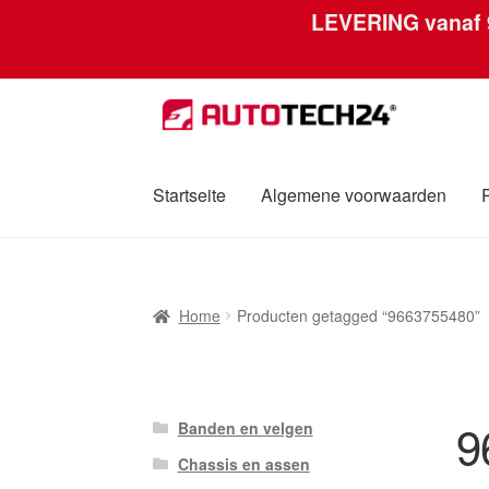
LEVERING vanaf
Ga
Ga
door
naar
naar
de
navigatie
inhoud
Startseite
Algemene voorwaarden
Home
Afdruk
Algemene voorwaarden
Betali
Home
Producten getagged “9663755480”
Over ons
Privacybeleid
Wereldwijde verzen
9
Banden en velgen
Chassis en assen