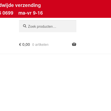
dwijde verzending
6 0699
ma-vr 9-16
Zoeken
Zoeken
naar:
€
0,00
0 artikelen
ount