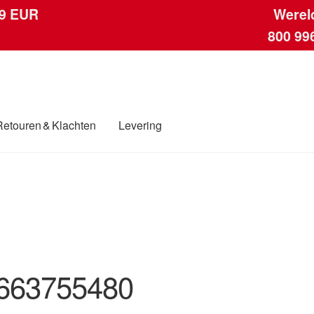
 9 EUR
Werel
800 99
Retouren & Klachten
Levering
ngen
Contact
Kassa
Klachten
Klachtenprocedure
Levering
Mijn acc
ding
Winkelwagen
663755480