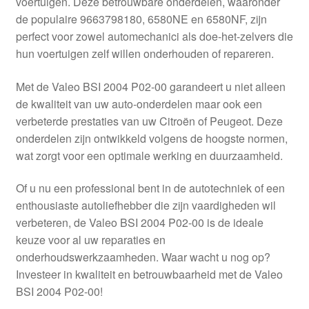
voertuigen. Deze betrouwbare onderdelen, waaronder
Kassa
de populaire 9663798180, 6580NE en 6580NF, zijn
perfect voor zowel automechanici als doe-het-zelvers die
Klachten
hun voertuigen zelf willen onderhouden of repareren.
Klachtenprocedure
Met de Valeo BSI 2004 P02-00 garandeert u niet alleen
de kwaliteit van uw auto-onderdelen maar ook een
Levering
verbeterde prestaties van uw Citroën of Peugeot. Deze
onderdelen zijn ontwikkeld volgens de hoogste normen,
Mijn account
wat zorgt voor een optimale werking en duurzaamheid.
Of u nu een professional bent in de autotechniek of een
Over ons
enthousiaste autoliefhebber die zijn vaardigheden wil
verbeteren, de Valeo BSI 2004 P02-00 is de ideale
Privacybeleid
keuze voor al uw reparaties en
onderhoudswerkzaamheden. Waar wacht u nog op?
Wereldwijde verzending
Investeer in kwaliteit en betrouwbaarheid met de Valeo
BSI 2004 P02-00!
Winkelwagen