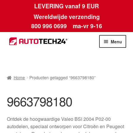
LEVERING vanaf 9 EUR
Wereldwijde verzending
800 996 0699
ma-vr 9-16
Ga
Ga
Menu
door
naar
naar
de
Home
navigatie
inhoud
Afdruk
Home
Producten getagged “9663798180”
Algemene voorwaarden
9663798180
Betalingen
Ontdek de hoogwaardige Valeo BSI 2004 P02-00
Contact
autodelen, speciaal ontworpen voor Citroën en Peugeot