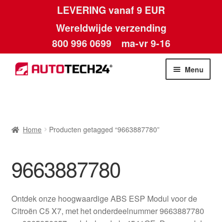
LEVERING vanaf 9 EUR
Wereldwijde verzending
800 996 0699
ma-vr 9-16
Ga
Ga
Menu
door
naar
naar
de
Home
navigatie
inhoud
Afdruk
Home
Producten getagged “9663887780”
Algemene voorwaarden
9663887780
Betalingen
Ontdek onze hoogwaardige ABS ESP Modul voor de
Contact
Citroën C5 X7, met het onderdeelnummer 9663887780