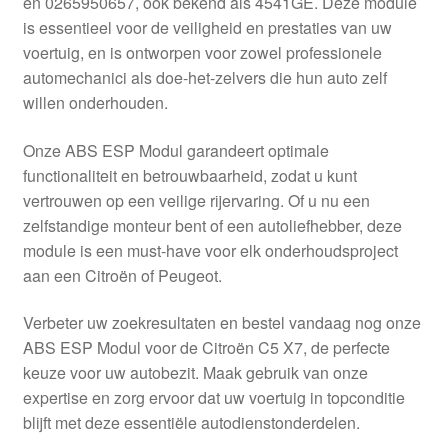
en 0265950657, ook bekend als 4541GE. Deze module
Kassa
is essentieel voor de veiligheid en prestaties van uw
voertuig, en is ontworpen voor zowel professionele
Klachten
automechanici als doe-het-zelvers die hun auto zelf
willen onderhouden.
Klachtenprocedure
Onze ABS ESP Modul garandeert optimale
Levering
functionaliteit en betrouwbaarheid, zodat u kunt
vertrouwen op een veilige rijervaring. Of u nu een
Mijn account
zelfstandige monteur bent of een autoliefhebber, deze
module is een must-have voor elk onderhoudsproject
aan een Citroën of Peugeot.
Over ons
Verbeter uw zoekresultaten en bestel vandaag nog onze
Privacybeleid
ABS ESP Modul voor de Citroën C5 X7, de perfecte
keuze voor uw autobezit. Maak gebruik van onze
Wereldwijde verzending
expertise en zorg ervoor dat uw voertuig in topconditie
blijft met deze essentiële autodienstonderdelen.
Winkelwagen