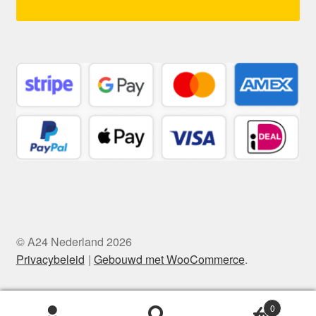
© A24 Nederland 2026
Privacybeleid
Gebouwd met WooCommerce
.
0
Zoeken
Zoeken