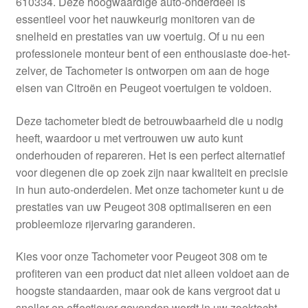
610334. Deze hoogwaardige auto-onderdeel is
Kassa
essentieel voor het nauwkeurig monitoren van de
snelheid en prestaties van uw voertuig. Of u nu een
Klachten
professionele monteur bent of een enthousiaste doe-het-
zelver, de Tachometer is ontworpen om aan de hoge
Klachtenprocedure
eisen van Citroën en Peugeot voertuigen te voldoen.
Levering
Deze tachometer biedt de betrouwbaarheid die u nodig
heeft, waardoor u met vertrouwen uw auto kunt
Mijn account
onderhouden of repareren. Het is een perfect alternatief
voor diegenen die op zoek zijn naar kwaliteit en precisie
in hun auto-onderdelen. Met onze tachometer kunt u de
Over ons
prestaties van uw Peugeot 308 optimaliseren en een
probleemloze rijervaring garanderen.
Privacybeleid
Kies voor onze Tachometer voor Peugeot 308 om te
Wereldwijde verzending
profiteren van een product dat niet alleen voldoet aan de
hoogste standaarden, maar ook de kans vergroot dat u
Winkelwagen
sneller en effectiever gevonden wordt in uw zoektocht