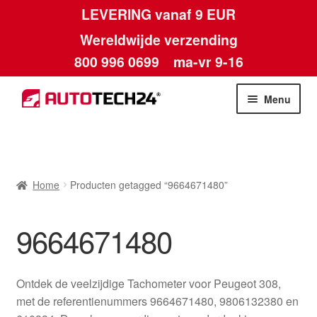
LEVERING vanaf 9 EUR
Wereldwijde verzending
800 996 0699
ma-vr 9-16
Ga
Ga
Menu
door
naar
naar
de
Home
navigatie
inhoud
Afdruk
Home
Producten getagged “9664671480”
Algemene voorwaarden
9664671480
Betalingen
Ontdek de veelzijdige Tachometer voor Peugeot 308,
Contact
met de referentienummers 9664671480, 9806132380 en