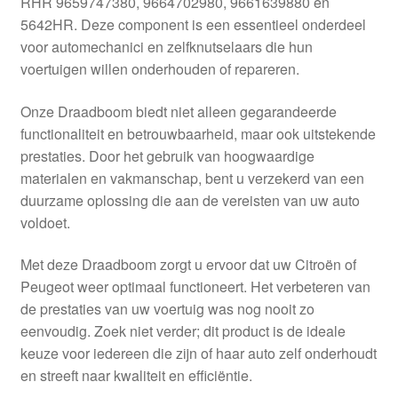
RHR 9659747380, 9664702980, 9661639880 en
Kassa
5642HR. Deze component is een essentieel onderdeel
voor automechanici en zelfknutselaars die hun
Klachten
voertuigen willen onderhouden of repareren.
Klachtenprocedure
Onze Draadboom biedt niet alleen gegarandeerde
functionaliteit en betrouwbaarheid, maar ook uitstekende
Levering
prestaties. Door het gebruik van hoogwaardige
materialen en vakmanschap, bent u verzekerd van een
Mijn account
duurzame oplossing die aan de vereisten van uw auto
voldoet.
Over ons
Met deze Draadboom zorgt u ervoor dat uw Citroën of
Peugeot weer optimaal functioneert. Het verbeteren van
Privacybeleid
de prestaties van uw voertuig was nog nooit zo
eenvoudig. Zoek niet verder; dit product is de ideale
Wereldwijde verzending
keuze voor iedereen die zijn of haar auto zelf onderhoudt
en streeft naar kwaliteit en efficiëntie.
Winkelwagen