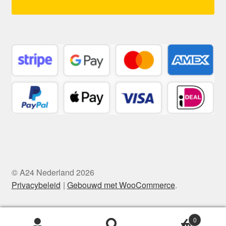
© A24 Nederland 2026
Privacybeleid
Gebouwd met WooCommerce
.
0
Zoeken
Zoeken