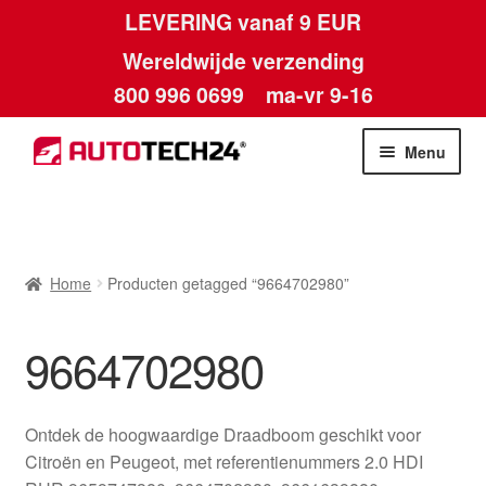
LEVERING vanaf 9 EUR
Wereldwijde verzending
800 996 0699
ma-vr 9-16
Ga
Ga
Menu
door
naar
naar
de
Home
navigatie
inhoud
Afdruk
Home
Producten getagged “9664702980”
Algemene voorwaarden
9664702980
Betalingen
Ontdek de hoogwaardige Draadboom geschikt voor
Contact
Citroën en Peugeot, met referentienummers 2.0 HDI